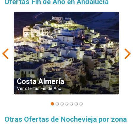
Ofertas Fin de Año en Andalucía
Costa Almería
C
Ver ofertas Fin de Año
Ve
Otras Ofertas de Nochevieja por zona