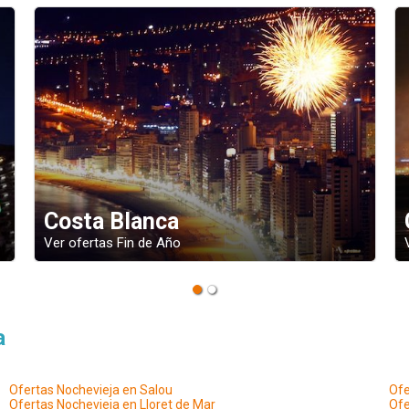
Costa Blanca
Co
Ver ofertas Fin de Año
Ver 
a
Ofertas Nochevieja en Salou
Ofe
Ofertas Nochevieja en Lloret de Mar
Ofe