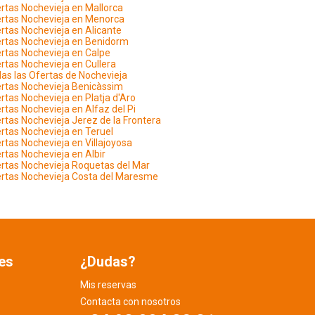
rtas Nochevieja en Mallorca
rtas Nochevieja en Menorca
rtas Nochevieja en Alicante
rtas Nochevieja en Benidorm
rtas Nochevieja en Calpe
rtas Nochevieja en Cullera
as las Ofertas de Nochevieja
rtas Nochevieja Benicàssim
rtas Nochevieja en Platja d'Aro
rtas Nochevieja en Alfaz del Pi
rtas Nochevieja Jerez de la Frontera
rtas Nochevieja en Teruel
rtas Nochevieja en Villajoyosa
rtas Nochevieja en Albir
rtas Nochevieja Roquetas del Mar
rtas Nochevieja Costa del Maresme
es
¿Dudas?
Mis reservas
Contacta con nosotros