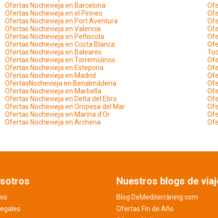
Ofertas Nochevieja en Barcelona
Ofe
Ofertas Nochevieja en el Pirineo
Ofe
Ofertas Nochevieja en Port Aventura
Ofe
Ofertas Nochevieja en Valencia
Ofe
Ofertas Nochevieja en Peñiscola
Ofe
Ofertas Nochevieja en Costa Blanca
Ofe
Ofertas Nochevieja en Baleares
Tod
Ofertas Nochevieja en Torremolinos
Ofe
Ofertas Nochevieja en Estepona
Ofe
Ofertas Nochevieja en Madrid
Ofe
OfertasNochevieja en Benalmádena
Ofe
Ofertas Nochevieja en Marbella
Ofe
Ofertas Nochevieja en Delta del Ebro
Ofe
Ofertas Nochevieja en Oropesa del Mar
Ofe
Ofertas Nochevieja en Marina d'Or
Ofe
Ofertas Nochevieja en Archena
Ofe
sotros
Nuestros blogs de viaj
os
Blog DeMediterràning.com
legales
Ofertas Fin de Año