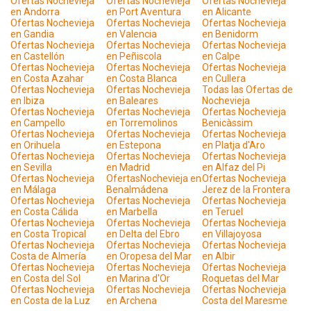
Ofertas Nochevieja
Ofertas Nochevieja
Ofertas Nochevieja
en Andorra
en Port Aventura
en Alicante
Ofertas Nochevieja
Ofertas Nochevieja
Ofertas Nochevieja
en Gandia
en Valencia
en Benidorm
Ofertas Nochevieja
Ofertas Nochevieja
Ofertas Nochevieja
en Castellón
en Peñiscola
en Calpe
Ofertas Nochevieja
Ofertas Nochevieja
Ofertas Nochevieja
en Costa Azahar
en Costa Blanca
en Cullera
Ofertas Nochevieja
Ofertas Nochevieja
Todas las Ofertas de
en Ibiza
en Baleares
Nochevieja
Ofertas Nochevieja
Ofertas Nochevieja
Ofertas Nochevieja
en Campello
en Torremolinos
Benicàssim
Ofertas Nochevieja
Ofertas Nochevieja
Ofertas Nochevieja
en Orihuela
en Estepona
en Platja d'Aro
Ofertas Nochevieja
Ofertas Nochevieja
Ofertas Nochevieja
en Sevilla
en Madrid
en Alfaz del Pi
Ofertas Nochevieja
OfertasNochevieja en
Ofertas Nochevieja
en Málaga
Benalmádena
Jerez de la Frontera
Ofertas Nochevieja
Ofertas Nochevieja
Ofertas Nochevieja
en Costa Cálida
en Marbella
en Teruel
Ofertas Nochevieja
Ofertas Nochevieja
Ofertas Nochevieja
en Costa Tropical
en Delta del Ebro
en Villajoyosa
Ofertas Nochevieja
Ofertas Nochevieja
Ofertas Nochevieja
Costa de Almería
en Oropesa del Mar
en Albir
Ofertas Nochevieja
Ofertas Nochevieja
Ofertas Nochevieja
en Costa del Sol
en Marina d'Or
Roquetas del Mar
Ofertas Nochevieja
Ofertas Nochevieja
Ofertas Nochevieja
en Costa de la Luz
en Archena
Costa del Maresme