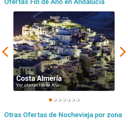
Ofertas Fin de Año en Andalucía
Costa Almería
C
Ver ofertas Fin de Año
Ve
Otras Ofertas de Nochevieja por zona