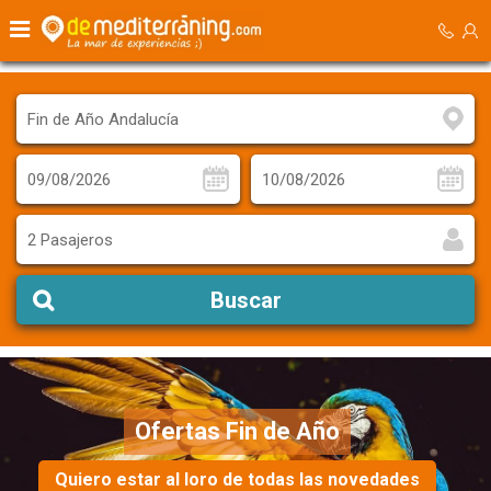
2 Pasajeros
Buscar
Ofertas Fin de Año
Quiero estar al loro de todas las novedades