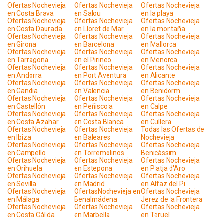
Ofertas Nochevieja
Ofertas Nochevieja
Ofertas Nochevieja
en Costa Brava
en Salou
en la playa
Ofertas Nochevieja
Ofertas Nochevieja
Ofertas Nochevieja
en Costa Daurada
en Lloret de Mar
en la montaña
Ofertas Nochevieja
Ofertas Nochevieja
Ofertas Nochevieja
en Girona
en Barcelona
en Mallorca
Ofertas Nochevieja
Ofertas Nochevieja
Ofertas Nochevieja
en Tarragona
en el Pirineo
en Menorca
Ofertas Nochevieja
Ofertas Nochevieja
Ofertas Nochevieja
en Andorra
en Port Aventura
en Alicante
Ofertas Nochevieja
Ofertas Nochevieja
Ofertas Nochevieja
en Gandia
en Valencia
en Benidorm
Ofertas Nochevieja
Ofertas Nochevieja
Ofertas Nochevieja
en Castellón
en Peñiscola
en Calpe
Ofertas Nochevieja
Ofertas Nochevieja
Ofertas Nochevieja
en Costa Azahar
en Costa Blanca
en Cullera
Ofertas Nochevieja
Ofertas Nochevieja
Todas las Ofertas de
en Ibiza
en Baleares
Nochevieja
Ofertas Nochevieja
Ofertas Nochevieja
Ofertas Nochevieja
en Campello
en Torremolinos
Benicàssim
Ofertas Nochevieja
Ofertas Nochevieja
Ofertas Nochevieja
en Orihuela
en Estepona
en Platja d'Aro
Ofertas Nochevieja
Ofertas Nochevieja
Ofertas Nochevieja
en Sevilla
en Madrid
en Alfaz del Pi
Ofertas Nochevieja
OfertasNochevieja en
Ofertas Nochevieja
en Málaga
Benalmádena
Jerez de la Frontera
Ofertas Nochevieja
Ofertas Nochevieja
Ofertas Nochevieja
en Costa Cálida
en Marbella
en Teruel