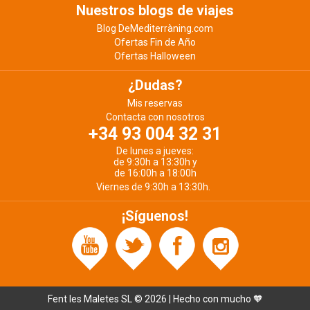
Nuestros blogs de viajes
Blog DeMediterràning.com
Ofertas Fin de Año
Ofertas Halloween
¿Dudas?
Mis reservas
Contacta con nosotros
+34 93 004 32 31
De lunes a jueves:
de 9:30h a 13:30h y
de 16:00h a 18:00h
Viernes de 9:30h a 13:30h.
¡Síguenos!
Fent les Maletes SL © 2026 | Hecho con mucho 🧡