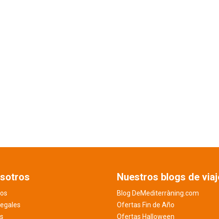
sotros
Nuestros blogs de viaj
os
Blog DeMediterràning.com
legales
Ofertas Fin de Año
es
Ofertas Halloween