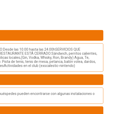
DO:Desde las 10.00 hasta las 24.00hSERVICIOS QUE
 RESTAURANTE ESTÁ CERRADO:Sándwich, perritos calientes,
icas locales,(Gin, Vodka, Whisky, Ron, Brandy) Agua, Te,
ista de tenis, tenis de mesa, petanca, balón volea, dardos,
esActividades en el club (exscalestic-nintendo)
os huéspedes pueden encontrarse con algunas instalaciones o