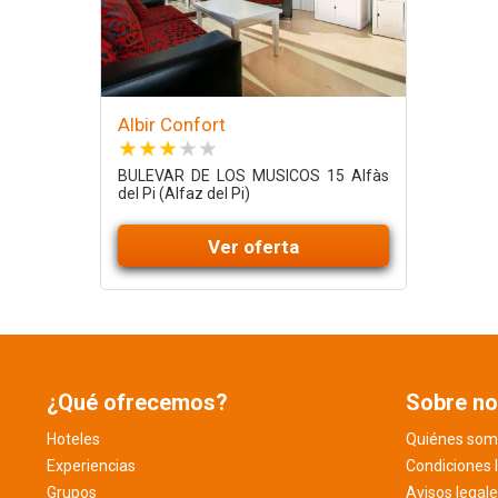
Albir Confort
BULEVAR DE LOS MUSICOS 15 Alfàs
del Pi (Alfaz del Pi)
Ver oferta
¿Qué ofrecemos?
Sobre no
Hoteles
Quiénes som
Experiencias
Condiciones 
Grupos
Avisos legal