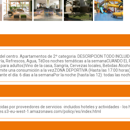
os del centro. Apartamentos de 2º categoria. DESCRIPCION TODO INCLUI
ía, Refrescos, Agua, TéDos noches temáticas a la semanaCUANDO EL
ra adultos)Vino de la casa, Sangría, Cervezas locales, Bebidas Alcohól
mite una consumición a la vezZONA DEPORTIVA (Hasta las 17.00 horas). P
e el día: 6 días a la semanaPor la noche (hasta las 12): todas las noch
das por proveedores de servicios -incluidos hoteles y actividades - l
urces.s3-eu-west-1.amazonaws.com/policy/es/index.html