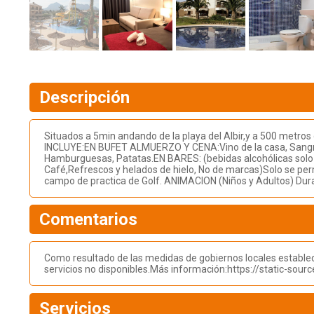
Descripción
Situados a 5min andando de la playa del Albir,y a 500 metr
INCLUYE:EN BUFET ALMUERZO Y CENA:Vino de la casa, Sangr
Hamburguesas, Patatas.EN BARES: (bebidas alcohólicas solo pa
Café,Refrescos y helados de hielo, No de marcas)Solo se per
campo de practica de Golf. ANIMACION (Niños y Adultos) Durant
Comentarios
Como resultado de las medidas de gobiernos locales estableci
servicios no disponibles.Más información:https://static-so
Servicios