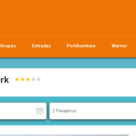
Grupos
Entradas
PortAventura
Warner
rk
2 Pasajeros