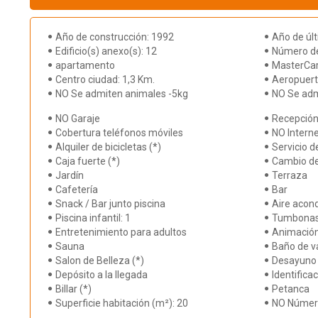
Año de construcción: 1992
Año de úl
Edificio(s) anexo(s): 12
Número de 
apartamento
MasterCa
Centro ciudad: 1,3 Km.
Aeropuert
NO Se admiten animales -5kg
NO Se adm
NO Garaje
Recepción
Cobertura teléfonos móviles
NO Interne
Alquiler de bicicletas (*)
Servicio d
Caja fuerte (*)
Cambio d
Jardín
Terraza
Cafetería
Bar
Snack / Bar junto piscina
Aire acon
Piscina infantil: 1
Tumbona
Entretenimiento para adultos
Animación
Sauna
Baño de v
Salon de Belleza (*)
Desayuno 
Depósito a la llegada
Identificac
Billar (*)
Petanca
Superficie habitación (m²): 20
NO Número