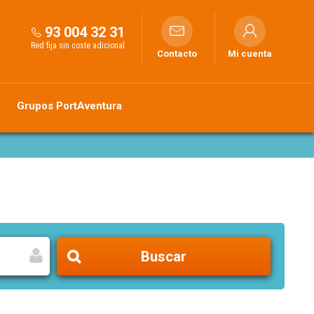
93 004 32 31
Red fija sin coste adicional
Contacto
Mi cuenta
Grupos PortAventura
Buscar