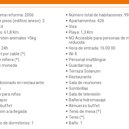
tima reforma: 2006
Número total de habitaciones: 99
pisos (edificio anexo): 2
Apartamentos: 426
rd
Visa
o: 61,8 Km.
Playa: 1,3 Km.
iten animales +5kg
NO Accesible para personas de m
reducida
 24h
Hora de entrada: 16:00:00
t por cable (*)
Wi-fi
e niñera (*)
Personal multilingüe
e moneda
Guardarropa
Terraza Solarium
Restaurante
dicionado en restaurante
Sala de reuniones
s
Sombrillas
 para niños
Sala de televisión
apor
Bañera hidromasaje
buffet
Almuerzo buffet
ión a la llegada
Tenis de mesa (*)
Tenis (*)
 de dormitorios: 1
Baño: 1