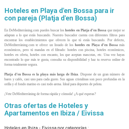
Hoteles en Playa d'en Bossa para ir
con pareja (Platja d'en Bossa)
En DeMediterràning.com puedes buscar los
hoteles en Platja d’en Bossa
que mejor se
adaptan a lo que estás buscando. Nuestro buscador cuenta con diferentes filtros para
encontrar los establecimientos que ofrecen lo que tú estás buscando. Por defecto,
DeMediterràning.com te ofrece un listado de los
hoteles en Playa d’en Bossa
más
económicos, pero tú mandas en el filtrado: hoteles con piscina, hoteles económicos,
hoteles en oferta, hoteles con encanto, los que aceptan mascotas, etc. Una vez hayas
encontrado lo que más te gusta, consulta su disponibilidad y haz tu reserva online de
forma totalmente segura.
Platja d’en Bossa es la playa más larga de Ibiza
. Dispone de un gran número de
bares y cafés, casi uno para cada gusto. Sus aguas cristalinas son poco profundas en la
orilla y el fondo marino es casi todo arena. Ideal para deportes de pelota.
¡Vete DeMediterràning de forma rápida y cómoda! ¿A qué esperas?
Otras ofertas de Hoteles y
Apartamentos en Ibiza / Eivissa
Hoteles en Ibiza - Eivissa por categorías :