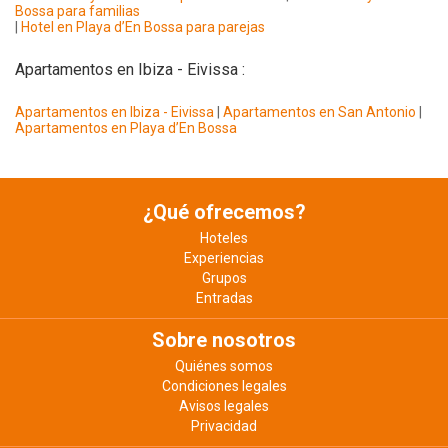
Bossa para familias
|
Hotel en Playa d’En Bossa para parejas
Apartamentos en Ibiza - Eivissa :
Apartamentos en Ibiza - Eivissa
|
Apartamentos en San Antonio
|
Apartamentos en Playa d’En Bossa
¿Qué ofrecemos?
Hoteles
Experiencias
Grupos
Entradas
Sobre nosotros
Quiénes somos
Condiciones legales
Avisos legales
Privacidad