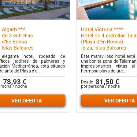
 Algarb ***
Hotel Victoria ****
 de 3 estrellas
Hotel de 4 estrellas Ta
a d'En Bossa
(Playa d'En Bossa)
, Islas Baleares
Ibiza, Islas Baleares
 elegante hotel, rodeado de
Este maravilloso hotel está
ficos jardines de palmeras y
una bonita zona de Talaman
ación Mediterránea, está situado
impresionantes vistas a
delante de Playa d'e...
hermosa playa de are...
78,93 €
81,50 €
e
Desde
ersona / noche
por persona / noche
VER OFERTA
VER OFERTA