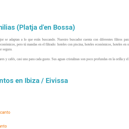
lias (Platja d'en Bossa)
r se adaptan a lo que estás buscando. Nuestro buscador cuenta con diferentes filtros para
conómicos, pero tú mandas en el filtrado: hoteles con piscina, hoteles económicos, hoteles en o
te segura.
s y cafés, casi uno para cada gusto. Sus aguas cristalinas son poco profundas en la orilla y el 
tos en Ibiza / Eivissa
ncanto
anto