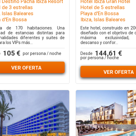
l Destino Pacha Ibiza Resort
Hotel Ibiza Gran Hotel
 de 3 estrellas
Hotel de 5 estrellas
, Islas Baleares
Playa d'En Bossa
a d'En Bossa
Ibiza, Islas Baleares
ta de 170 habitaciones. Una
Este hotel, construido en 20
dad de estancias distintas para
diseñado con el objetivo de o
nalidades diferentes y suites de
máxima exclusividad, b
ara los VIPs más...
descanso y confor...
105 €
144,61 €
e
por persona / noche
Desde
por persona / noche
VER OFERTA
VER OFERTA