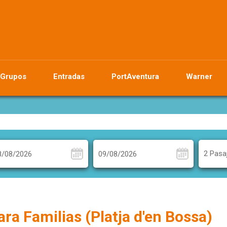
Grupos
Entradas
PortAventura
Warner
2 Pasa
ra Familias (Platja d'en Bossa)