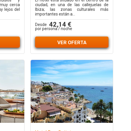
tudios y
El hotel está situado en el centro de la
 muy cerca
ciudad, en una de las callejuelas de
y lejos del
Ibiza; las zonas culturales más
importantes están a...
42,14 €
Desde
por persona / noche
VER OFERTA