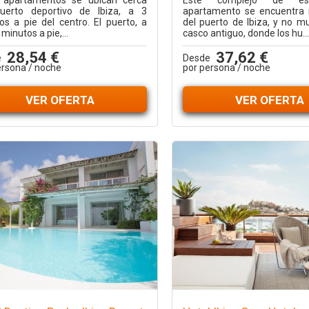
 apartamentos se ubican cerca
Este complejo de es
uerto deportivo de Ibiza, a 3
apartamento se encuentra
os a pie del centro. El puerto, a
del puerto de Ibiza, y no mu
 minutos a pie,...
casco antiguo, donde los hu...
28,54 €
37,62 €
e
Desde
ersona / noche
por persona / noche
VER OFERTA
VER OFERTA