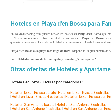
Hoteles en Playa d'en Bossa para Fami
En DeMediterràning.com puedes buscar los hoteles en
Platja d’en Bossa
que mejo
DeMediterràning.com
te ofrece un listado de los hoteles en
Playa d’en Bossa
más e
que más te gusta, consulta su disponibilidad y haz tu reserva online de forma totalmen
Platja d’en Bossa es la playa más larga de Ibiza
. Dispone de un gran número de bare
¡Vete DeMediterràning de forma rápida y cómoda! ¿A qué esperas?
Otras ofertas de Hoteles y Apartamen
Hoteles en Ibiza - Eivissa por categorías :
Hotel en Ibiza - Eivissa barato
|
Hotel en Ibiza - Eivissa 3 estrellas
|
Hotel en Ibiza - Eivissa 4 estrellas
|
Hotel en Ibiza - Eivissa con E
Hotel en San Antonio barato
|
Hotel en San Antonio 3 estrellas
|
Hotel en San Antonio 4 estrellas
|
Hotel en San Antonio con Enc