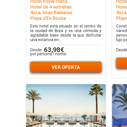
Hotel Royal Plaza
Hote
Hotel de 4 estrellas
Hotel
Ibiza, Islas Baleares
Ibiza
Playa d'En Bossa
Play
Este hotel está situado en el centro de
Cons
la ciudad de Ibiza y es una cómoda y
varie
agradable base desde la que disfrutar
perso
una estancia en...
lujo p
63,98€
Desde
Desd
por persona / noche
VER OFERTA