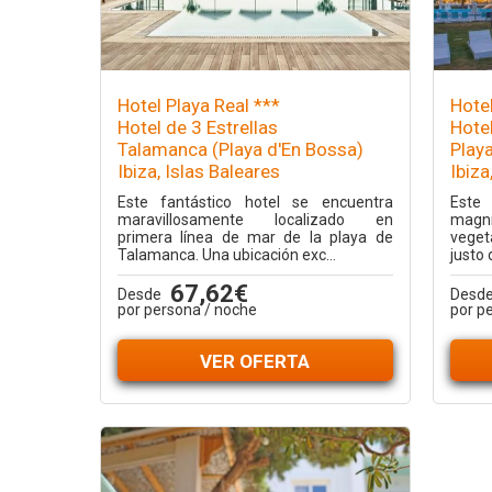
Hotel Playa Real ***
Hotel
Hotel de 3 Estrellas
Hotel
Talamanca (Playa d'En Bossa)
Play
Ibiza, Islas Baleares
Ibiza
Este fantástico hotel se encuentra
Este
maravillosamente localizado en
magní
primera línea de mar de la playa de
veget
Talamanca. Una ubicación exc...
justo 
67,62€
Desde
Desd
por persona / noche
por p
VER OFERTA