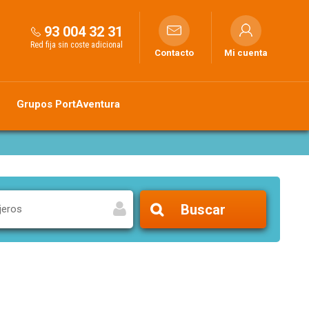
93 004 32 31
Red fija sin coste adicional
Contacto
Mi cuenta
Grupos PortAventura
Buscar
jeros