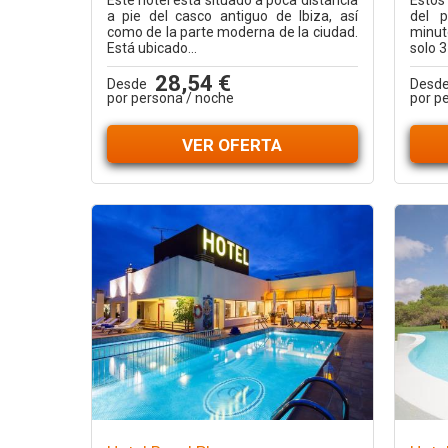
Este hotel está situado a poca distancia
Estos
a pie del casco antiguo de Ibiza, así
del p
como de la parte moderna de la ciudad.
minut
Está ubicado...
solo 3
28,54 €
Desde
Desd
por persona / noche
por p
VER OFERTA