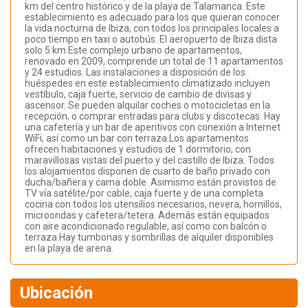
km del centro histórico y de la playa de Talamanca. Este
establecimiento es adecuado para los que quieran conocer
la vida nocturna de Ibiza, con todos los principales locales a
poco tiempo en taxi o autobús. El aeropuerto de Ibiza dista
solo 5 km.Este complejo urbano de apartamentos,
renovado en 2009, comprende un total de 11 apartamentos
y 24 estudios. Las instalaciones a disposición de los
huéspedes en este establecimiento climatizado incluyen
vestíbulo, caja fuerte, servicio de cambio de divisas y
ascensor. Se pueden alquilar coches o motocicletas en la
recepción, o comprar entradas para clubs y discotecas. Hay
una cafetería y un bar de aperitivos con conexión a Internet
WiFi, así como un bar con terraza.Los apartamentos
ofrecen habitaciones y estudios de 1 dormitorio, con
maravillosas vistas del puerto y del castillo de Ibiza. Todos
los alojamientos disponen de cuarto de baño privado con
ducha/bañera y cama doble. Asimismo están provistos de
TV vía satélite/por cable, caja fuerte y de una completa
cocina con todos los utensilios necesarios, nevera, hornillos,
microondas y cafetera/tetera. Además están equipados
con aire acondicionado regulable, así como con balcón o
terraza.Hay tumbonas y sombrillas de alquiler disponibles
en la playa de arena.
Ubicación