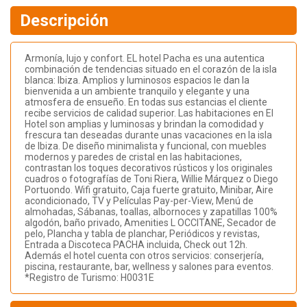
Descripción
Armonía, lujo y confort. EL hotel Pacha es una autentica
combinación de tendencias situado en el corazón de la isla
blanca: Ibiza. Amplios y luminosos espacios le dan la
bienvenida a un ambiente tranquilo y elegante y una
atmosfera de ensueño. En todas sus estancias el cliente
recibe servicios de calidad superior. Las habitaciones en El
Hotel son amplias y luminosas y brindan la comodidad y
frescura tan deseadas durante unas vacaciones en la isla
de Ibiza. De diseño minimalista y funcional, con muebles
modernos y paredes de cristal en las habitaciones,
contrastan los toques decorativos rústicos y los originales
cuadros o fotografías de Toni Riera, Willie Márquez o Diego
Portuondo. Wifi gratuito, Caja fuerte gratuito, Minibar, Aire
acondicionado, TV y Películas Pay-per-View, Menú de
almohadas, Sábanas, toallas, albornoces y zapatillas 100%
algodón, baño privado, Amenities L OCCITANE, Secador de
pelo, Plancha y tabla de planchar, Periódicos y revistas,
Entrada a Discoteca PACHA incluida, Check out 12h.
Además el hotel cuenta con otros servicios: conserjería,
piscina, restaurante, bar, wellness y salones para eventos.
*Registro de Turismo: H0031E