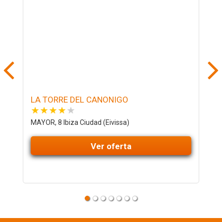
LA TORRE DEL CANONIGO
H
H
MAYOR, 8 Ibiza Ciudad (Eivissa)
C
Ver oferta