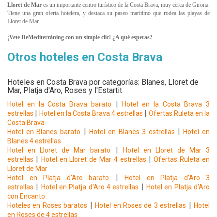
Lloret de Mar
es un importante centro turístico de la Costa Brava, muy cerca de Girona.
Tiene una gran oferta hotelera, y destaca su paseo marítimo que rodea las playas de
Lloret de Mar
.
¡Vete DeMediterràning con un simple clic! ¿A qué esperas?
Otros hoteles en Costa Brava
Hoteles en Costa Brava por categorías: Blanes, Lloret de
Mar, Platja d'Aro, Roses y l'Estartit
|
Hotel en la Costa Brava barato
Hotel en la Costa Brava 3
|
|
estrellas
Hotel en la Costa Brava 4 estrellas
Ofertas Ruleta en la
Costa Brava
|
|
Hotel en Blanes barato
Hotel en Blanes 3 estrellas
Hotel en
Blanes 4 estrellas
|
Hotel en Lloret de Mar barato
Hotel en Lloret de Mar 3
|
|
estrellas
Hotel en Lloret de Mar 4 estrellas
Ofertas Ruleta en
Lloret de Mar
|
Hotel en Platja d'Aro barato
Hotel en Platja d'Aro 3
|
|
estrellas
Hotel en Platja d'Aro 4 estrellas
Hotel en Platja d'Aro
con Encanto
|
|
Hoteles en Roses baratos
Hotel en Roses de 3 estrellas
Hotel
en Roses de 4 estrellas