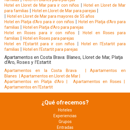
|
Hotel en Lloret de Mar para ir con niños
Hotel en Lloret de Mar
|
|
para familias
Hotel en Lloret de Mar para parejas
|
Hotel en Lloret de Mar para mayores de 55 años
|
Hotel en Platja d'Aro para ir con niños
Hotel en Platja d'Aro para
|
familias
Hotel en Platja d'Aro para parejas
|
Hotel en Roses para ir con niños
Hotel en Roses para
|
familias
Hotel en Roses para parejas
|
Hotel en l'Estartit para ir con niños
Hotel en l'Estartit para
|
familias
Hotel en l'Estartit para parejas
Apartamentos en Costa Brava: Blanes, Lloret de Mar, Platja
d'Aro, Roses y l'Estartit
Apartamentos en la Costa Brava
|
Apartamentos en
Blanes
|
Apartamentos en Lloret de Mar
|
Apartamentos en Platja d'Aro |
Apartamentos en Roses |
Apartamentos en l'Estartit
¿Qué ofrecemos?
Hoteles
Experiencias
Grupos
Entradas