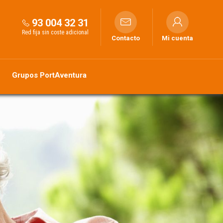
93 004 32 31
Red fija sin coste adicional
Contacto
Mi cuenta
Grupos PortAventura