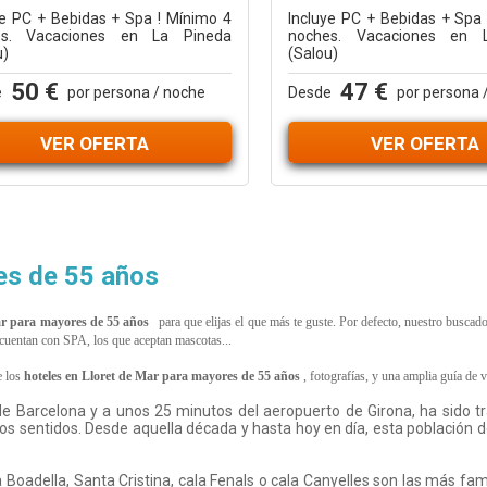
ye PC + Bebidas + Spa ! Mínimo 4
Incluye PC + Bebidas + Spa
es. Vacaciones en La Pineda
noches. Vacaciones en 
u)
(Salou)
50 €
47 €
e
por persona / noche
Desde
por persona 
VER OFERTA
VER OFERTA
es de 55 años
ar para mayores de 55 años
para que elijas el que más te guste. Por defecto, nuestro buscad
ue cuentan con SPA, los que aceptan mascotas...
 los
hoteles en
Lloret de Mar para mayores de 55 años
, fotografías, y una amplia guía de 
 de Barcelona y a unos 25 minutos del aeropuerto de Girona, ha sido 
s sentidos. Desde aquella década y hasta hoy en día, esta población de
 Boadella, Santa Cristina, cala Fenals o cala Canyelles son las más fam