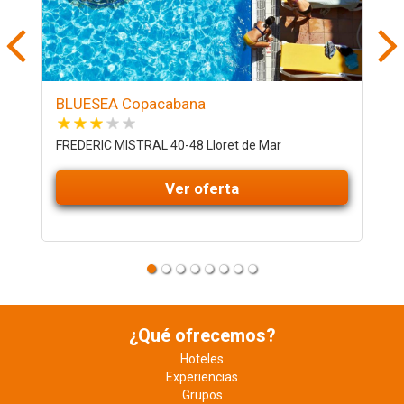
BLUESEA Copacabana
R
FREDERIC MISTRAL 40-48 Lloret de Mar
C
Ver oferta
¿Qué ofrecemos?
Hoteles
Experiencias
Grupos