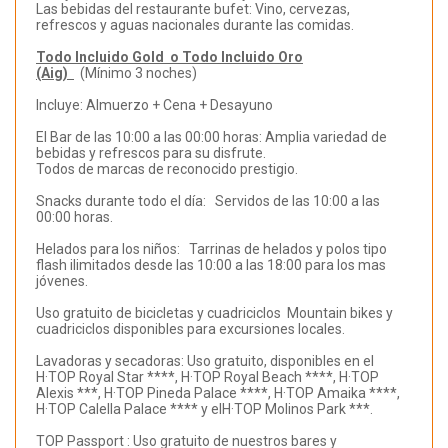
Las bebidas del restaurante bufet: Vino, cervezas,
refrescos y aguas nacionales durante las comidas.
Todo Incluido Gold o Todo Incluido Oro
(Aig)
(Mínimo 3 noches)
Incluye: Almuerzo + Cena + Desayuno
El Bar de las 10:00 a las 00:00 horas: Amplia variedad de
bebidas y refrescos para su disfrute.
Todos de marcas de reconocido prestigio.
Snacks durante todo el día: Servidos de las 10:00 a las
00:00 horas.
Helados para los niños: Tarrinas de helados y polos tipo
flash ilimitados desde las 10:00 a las 18:00 para los mas
jóvenes.
Uso gratuito de bicicletas y cuadriciclos Mountain bikes y
cuadriciclos disponibles para excursiones locales.
Lavadoras y secadoras: Uso gratuito, disponibles en el
H·TOP Royal Star ****, H·TOP Royal Beach ****, H·TOP
Alexis ***, H·TOP Pineda Palace ****, H·TOP Amaika ****,
H·TOP Calella Palace **** y elH·TOP Molinos Park ***.
TOP Passport : Uso gratuito de nuestros bares y