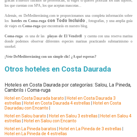
gracias a nuestro filtrador de preferencias, tú eliges si quieres priorizar los más lujosos,
los que cuentan con SPA, los que aceptan mascotas...
Además, en DeMediterràning.com te proporcionamos una completa información sobre
con Todo Incluido
los
hoteles en
Coma-ruga
, fotografías, y una amplia guía
de viajes en
Coma-ruga
que encontrarás en nuestro blog.
Coma-ruga
es una de las
playas de El Vendrell
y cuenta con una reserva marina
donde podemos observar diferentes especies marinas practicando submarinismo o
snorkel.
¡Vete DeMediterràning con un simple clic! ¿A qué esperas?
Otros hoteles en Costa Daurada
Hoteles en Costa Daurada por categorías: Salou, La Pineda,
Cambrils i Coma-ruga
Hotel en Costa Daurada barato
|
Hotel en Costa Daurada 3
estrellas
|
Hotel en Costa Daurada 4 estrellas
|
Hotel en Costa
Dauradau con Encanto
|
Hotel en Salou barato
|
Hotel en Salou 3 estrellas
|
Hotel en Salou 4
estrellas
|
Hotel en Salou con Encanto
Hotel en La Pineda baratos
|
Hotel en La Pineda de 3 estrellas
|
Hotel en La Pineda de 4 estrellas