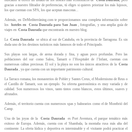
buscador te ofrece un listado de los hoteles más económicos de
Costa Daurada
, pero
gracias a nuestro filtrador de preferencias, tú eliges si quieres priorizar los más lujosos,
los que cuentan con SPA, los que aceptan mascotas...
Además, en DeMediterràning.com te proporcionamos una completa información sobre
los
hoteles en
Costa Daurada para San Juan
, fotografías, y una amplia guía de
viajes en
Costa Daurada
que encontrarás en nuestro blog.
La
Costa Daurada
se ubica al sur de Cataluña, en la provincia de Tarragona. Es sin
duda uno de los destinos turísticos más famosos de todo el Principado.
Sus playas son largas, de arena dorada y fina, y aguas poco profundas. Pero las
poblaciones del sur como Salou, Tamarit o l’Hospitalet de l’Infant, cuentan con
numerosas calitas preciosas. El sol y la playa no son los únicos atractivos de la
Costa
Daurada
, ya que cuenta con un importante patrimonio cultural.
La Tarraco romana, los monasterios de Poblet y Santes Creus, el Modernismo de Reus o
el Castillo de Tamarit, son un ejemplo. Su ofereta gastronómica es muy variada y de
calidad. Son numerosos los vinos, tanto tintos como blancos, estos últimos, suaves y
afrutados.
Además, el territorio cuenta con numerosos spas y balnearios como el de Montbrió del
Camp.
Una de las joyas de la
Costa Daurada
es Port Aventura, el parque temático más
exitoso de Europa. Además, cuenta con el Shambala, la montaña rusa más alta del
continente. La oferta lúdica y deportiva es interminable y el visitante podrá practicar el