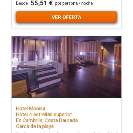
55,51 €
Desde
por persona / noche
VER OFERTA
Hotel Monica
Hotel 4 estrellas superior
En Cambrils, Costa Daurada
Cerca de la playa