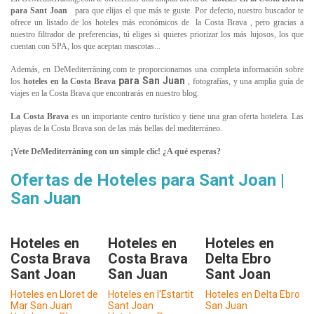
para Sant Joan
para que elijas el que más te guste. Por defecto, nuestro buscador te
ofrece un listado de los hoteles más económicos de
la Costa Brava
, pero gracias a
nuestro filtrador de preferencias, tú eliges si quieres priorizar los más lujosos, los que
cuentan con SPA, los que aceptan mascotas...
Además, en DeMediterràning.com te proporcionamos una completa información sobre
para San Juan
los
hoteles en
la Costa Brava
, fotografías, y una amplia guía de
viajes en
la Costa Brava
que encontrarás en nuestro blog.
La Costa Brava
es un importante centro turístico y tiene una gran oferta hotelera. Las
playas de la Costa Brava son de las más bellas del mediterráneo.
¡Vete DeMediterràning con un simple clic! ¿A qué esperas?
Ofertas de Hoteles para Sant Joan |
San Juan
Hoteles en
Hoteles en
Hoteles en
Costa Brava
Costa Brava
Delta Ebro
Sant Joan
San Juan
Sant Joan
Hoteles en Lloret de
Hoteles en l'Estartit
Hoteles en Delta Ebro
Mar San Juan
Sant Joan
San Juan