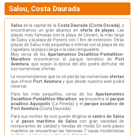
Salou, Costa Daurada
Salou
es la capital de la
Costa Daurada (Costa Dorada)
, y
encontramos un gran abanico en
oferta de playas
. Las
playas más famosas son la playa de Llevant, la más larga
de Salou y la playa de Ponent, con 1 Km de extensión. Otras
playas de Salou más pequeñas e intimas son la playa de els
Capellans, la playa Llarga o la cala Llenguadets.
Muy cerca de los
Apartamentos
Decathlon-Pentathlon-
Marathon
encontramos el parque temático de
Port
Aventura
, que según la época del año podrá disfrutar de
sus numerosas ofertas.
Le recomendamos que no sé pierda las numerosas
ofertas
que ofrece
Port Aventura
y que desde nuestra web podrá
reservar.
Para los más pequeños, cerca de los
Apartamentos
Decathlon-Pentathlon-Marathon
se
encuentra el
parque
acuático Aquopolis
(La Pineda) y el
parque acuático de
Port Aventura
(Costa Daurada).
Para sus noches de ocio puede dirigirse al
centro de Salou
o al
paseo marítimo de Salou
con gran variedad de
restaurantes de calidad y tiendas de moda. En este paseo
marítimo se encuentran las famosas 7 casas modernistas