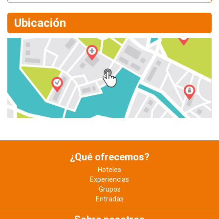
Ubicación
¿Qué ofrecemos?
Hoteles
Experiencias
Grupos
Entradas