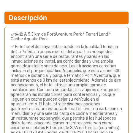
Descripción
🎢🎠🎡 A 5.3 km de PortAventura Park * Ferrari Land *
Caribe Aquatic Park
✅ Este hotel de playa está situado en la localidad turística
de La Pineda, a pocos metros del agua. Los huéspedes
encontrarán una serie de restaurantes y bares en las
inmediaciones del hotel, así como tiendas y una amplia
gama de instalaciones de ocio. Las atracciones cercanas
incluyen el parque acuático Aquopolis, que está a unos 500
metros de distancia, y parque temático Port Aventura, que
está a menos de 3 km del establecimiento. Además de aire
acondicionado, el hotel ofrece una amplia gama de
instalaciones. Con toda seguridad, los viajeros de negocios
apreciarán las instalaciones para conferencias y los que
lleguen en coche pueden dejar su vehículo en el
aparcamiento. El hotel ofrece diversas opciones
gastronómicas, un restaurante buffet, uno a la carta con un
menú diario y una selecta carta de cocina mediterránea y
un restaurante teppanyaki, que permite a los huéspedes
disfrutar del placer de comer mientras observan como
cocinan sus platos.El horario de SPA en familia (con niños)
es de 10:00 - 19:45 horas, de 20:00-22:00 horas Solo se