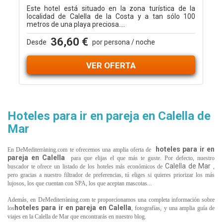
Este hotel está situado en la zona turística de la
localidad de Calella de la Costa y a tan sólo 100
metros de una playa preciosa....
36,60 €
Desde
por persona / noche
VER OFERTA
Hoteles para ir en pareja en Calella de
Mar
hoteles para ir en
En DeMediterràning.com te ofrecemos una amplia oferta de
pareja en Calella
para que elijas el que más te guste. Por defecto, nuestro
Calella de Mar
buscador te ofrece un listado de los hoteles más económicos de
,
pero gracias a nuestro filtrador de preferencias, tú eliges si quieres priorizar los más
lujosos, los que cuentan con SPA, los que aceptan mascotas...
Además, en DeMediterràning.com te proporcionamos una completa información sobre
hoteles para ir en pareja en Calella
los
, fotografías, y una amplia guía de
viajes en
la Calella de Mar
que encontrarás en nuestro blog.