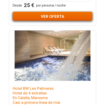
25 €
Desde
por persona / noche
VER OFERTA
Hotel BW Les Palmeres
Hotel de 4 estrellas
En Calella, Maresme
Casi a primera línea de mar