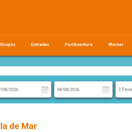
Grupos
Entradas
PortAventura
Warner
2 Pasa
lla de Mar