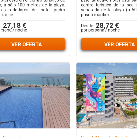
otel está en el centro turístico de
Este atractivo hotel está si
la, a sólo 100 metros de la playa.
centro turístico de la local
s alrededores del hotel podrá
separado de la playa (a 50
rar tie...
paseo marítim...
27,18 €
28,72 €
e
Desde
ersona / noche
por persona / noche
VER OFERTA
VER OFERTA