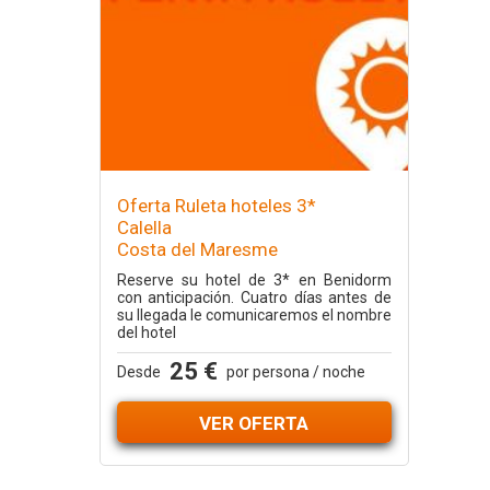
Oferta Ruleta hoteles 3*
Calella
Costa del Maresme
Reserve su hotel de 3* en Benidorm
con anticipación. Cuatro días antes de
su llegada le comunicaremos el nombre
del hotel
25 €
Desde
por persona / noche
VER OFERTA