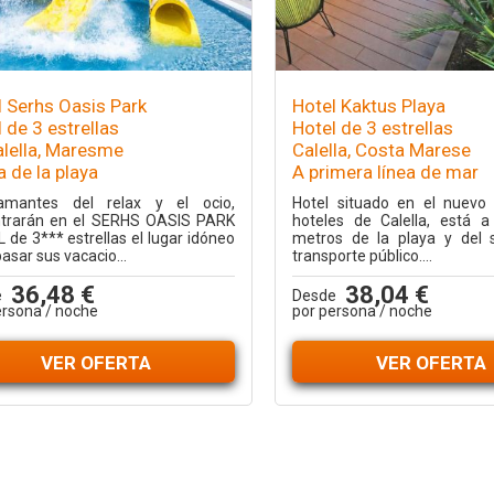
l Serhs Oasis Park
Hotel Kaktus Playa
 de 3 estrellas
Hotel de 3 estrellas
alella, Maresme
Calella, Costa Marese
 de la playa
A primera línea de mar
amantes del relax y el ocio,
Hotel situado en el nuevo 
trarán en el SERHS OASIS PARK
hoteles de Calella, está 
 de 3*** estrellas el lugar idóneo
metros de la playa y del s
asar sus vacacio...
transporte público....
36,48 €
38,04 €
e
Desde
ersona / noche
por persona / noche
VER OFERTA
VER OFERTA