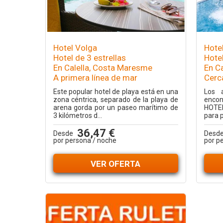
Hotel Volga
Hote
Hotel de 3 estrellas
Hotel
En Calella, Costa Maresme
En C
A primera línea de mar
Cerca
Este popular hotel de playa está en una
Los 
zona céntrica, separado de la playa de
encon
arena gorda por un paseo marítimo de
HOTEL
3 kilómetros d...
para p
36,47 €
Desde
Desd
por persona / noche
por p
VER OFERTA