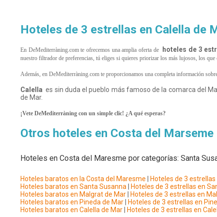
Hoteles de 3 estrellas en Calella de 
hoteles de 3 estr
En DeMediterràning.com te ofrecemos una amplia oferta de
nuestro filtrador de preferencias, tú eliges si quieres priorizar los más lujosos, los q
Además, en DeMediterràning.com te proporcionamos una completa información sobre
Calella
es sin duda el pueblo más famoso de la comarca del Mare
de Mar.
¡Vete DeMediterràning con un simple clic! ¿A qué esperas?
Otros hoteles en Costa del Marseme
Hoteles en Costa del Maresme por categorías: Santa Susan
Hoteles baratos en la Costa del Maresme
|
Hoteles de 3 estrella
Hoteles baratos en Santa Susanna
|
Hoteles de 3 estrellas en S
Hoteles baratos en Malgrat de Mar
|
Hoteles de 3 estrellas en Ma
Hoteles baratos en Pineda de Mar
|
Hoteles de 3 estrellas en Pi
Hoteles baratos en Calella de Mar
|
Hoteles de 3 estrellas en Cale