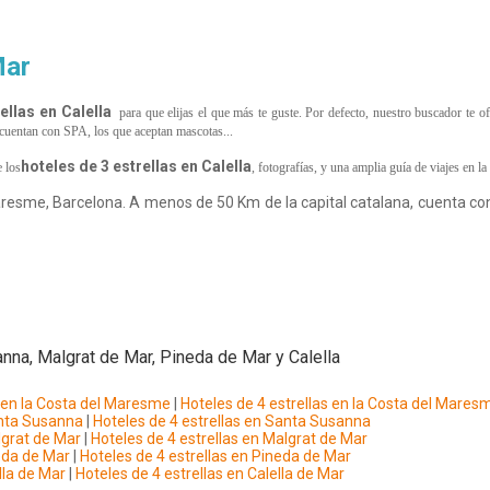
Mar
ellas en Calella
para que elijas el que más te guste. Por defecto, nuestro buscador te 
ue cuentan con SPA, los que aceptan mascotas...
hoteles de 3 estrellas en Calella
 los
, fotografías, y una amplia guía de viajes en
la
sme, Barcelona. A menos de 50 Km de la capital catalana, cuenta con c
na, Malgrat de Mar, Pineda de Mar y Calella
s en la Costa del Maresme
|
Hoteles de 4 estrellas en la Costa del Mares
anta Susanna
|
Hoteles de 4 estrellas en Santa Susanna
lgrat de Mar
|
Hoteles de 4 estrellas en Malgrat de Mar
neda de Mar
|
Hoteles de 4 estrellas en Pineda de Mar
lla de Mar
|
Hoteles de 4 estrellas en Calella de Mar