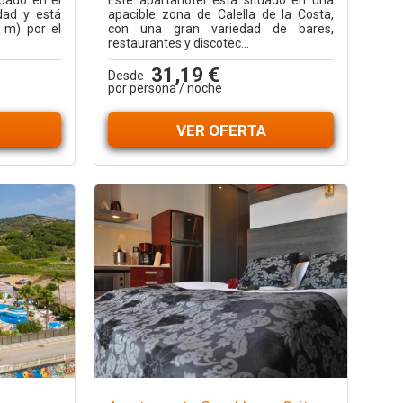
tuado en el
Este apartahotel está situado en una
idad y está
apacible zona de Calella de la Costa,
 m) por el
con una gran variedad de bares,
restaurantes y discotec...
31,19 €
Desde
por persona / noche
VER OFERTA