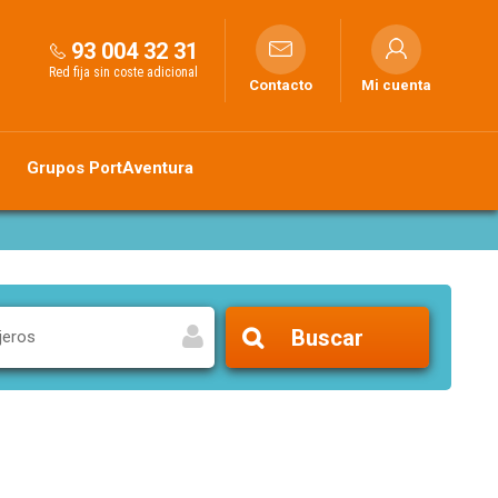
93 004 32 31
Red fija sin coste adicional
Contacto
Mi cuenta
Grupos PortAventura
Buscar
jeros