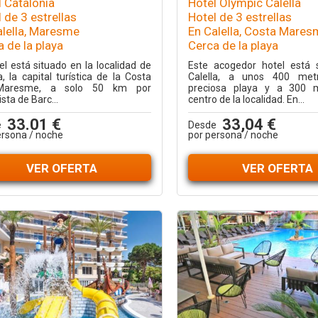
l Catalonia
Hotel Olympic Calella
 de 3 estrellas
Hotel de 3 estrellas
alella, Maresme
En Calella, Costa Mare
 de la playa
Cerca de la playa
el está situado en la localidad de
Este acogedor hotel está 
a, la capital turística de la Costa
Calella, a unos 400 met
Maresme, a solo 50 km por
preciosa playa y a 300 m
sta de Barc...
centro de la localidad. En...
33.01 €
33,04 €
e
Desde
ersona / noche
por persona / noche
VER OFERTA
VER OFERTA