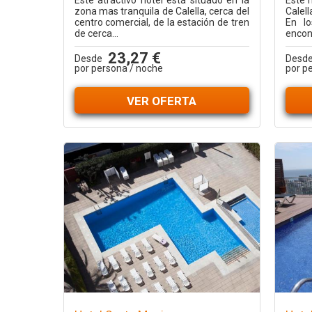
Este atractivo hotel está situado en la
Este h
zona mas tranquila de Calella, cerca del
Calel
centro comercial, de la estación de tren
En lo
de cerca...
encont
23,27 €
Desde
Desd
por persona / noche
por p
VER OFERTA