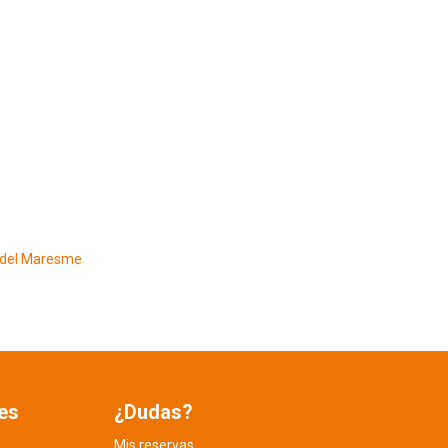
a del Maresme
es
¿Dudas?
Mis reservas