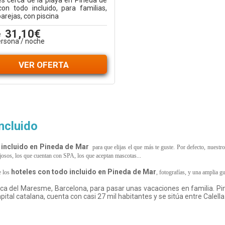
es cerca de la playa en Pineda de
con todo incluido, para familias,
arejas, con piscina
31,10€
e
ersona / noche
VER OFERTA
ncluido
 incluido en Pineda de Mar
para que elijas el que más te guste. Por defecto, nuest
 lujosos, los que cuentan con SPA, los que aceptan mascotas...
hoteles con todo incluido en
Pineda de Mar
 los
, fotografías, y una amplia g
rca del Maresme, Barcelona, para pasar unas vacaciones en familia. Pin
capital catalana, cuenta con casi 27 mil habitantes y se sitúa entre Cale