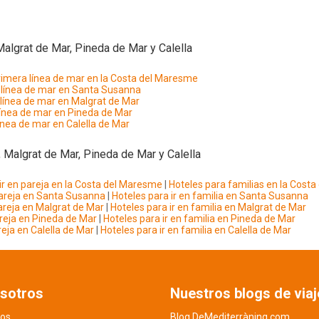
algrat de Mar, Pineda de Mar y Calella
rimera línea de mar en la Costa del Maresme
 línea de mar en Santa Susanna
 línea de mar en Malgrat de Mar
línea de mar en Pineda de Mar
ínea de mar en Calella de Mar
 Malgrat de Mar, Pineda de Mar y Calella
ir en pareja en la Costa del Maresme
|
Hoteles para familias en la Cost
pareja en Santa Susanna
|
Hoteles para ir en familia en Santa Susanna
pareja en Malgrat de Mar
|
Hoteles para ir en familia en Malgrat de Mar
areja en Pineda de Mar
|
Hoteles para ir en familia en Pineda de Mar
reja en Calella de Mar
|
Hoteles para ir en familia en Calella de Mar
sotros
Nuestros blogs de viaj
os
Blog DeMediterràning.com