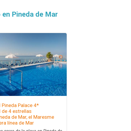
o en Pineda de Mar
l Pineda Palace 4*
 de 4 estrellas
ineda de Mar, el Maresme
era línea de Mar