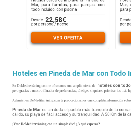
Hoteles cerca de la playa en Pineda de
Hotel
Mar, para familias, para parejas, con
Mar, 
todo incluido, con piscina
para p
22,58€
Desde
Desd
por persona / noche
por p
VER OFERTA
Hoteles en Pineda de Mar con Todo I
hoteles con todo
En DeMediterràning.com te ofrecemos una amplia oferta de
pero gracias a nuestro filtrador de preferencias, tú eliges si quieres priorizar los más
Además, en DeMediterràning.com te proporcionamos una completa información sobre
Pineda de Mar
es sin duda el pueblo más tranquilo de la coma
cálido, su playa de fácil acceso y su tranquilidad. A 50 Km de la 
¡Vete DeMediterràning con un simple clic! ¿A qué esperas?