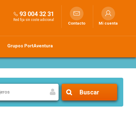
93 004 32 31
Red fija sin coste adicional
Contacto
Mi cuenta
Grupos PortAventura
Buscar
jeros