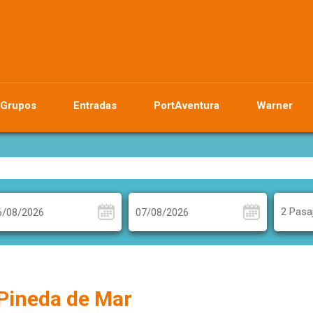
Grupos
Entradas
PortAventura
Warner
2 Pasa
 Pineda de Mar