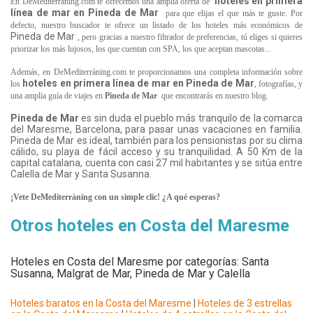
hoteles en primera
En DeMediterràning.com te ofrecemos una amplia oferta de
línea de mar en Pineda de Mar
para que elijas el que más te guste. Por
defecto, nuestro buscador te ofrece un listado de los hoteles más económicos de
Pineda de Mar
, pero gracias a nuestro filtrador de preferencias, tú eliges si quieres
priorizar los más lujosos, los que cuentan con SPA, los que aceptan mascotas...
Además, en DeMediterràning.com te proporcionamos una completa información sobre
hoteles
en primera línea de mar
en
Pineda de Mar
los
, fotografías, y
una amplia guía de viajes en
Pineda de Mar
que encontrarás en nuestro blog.
Pineda de Mar
es sin duda el pueblo más tranquilo de la comarca
del Maresme, Barcelona, para pasar unas vacaciones en familia.
Pineda de Mar es ideal, también para los pensionistas por su clima
cálido, su playa de fácil acceso y su tranquilidad. A 50 Km de la
capital catalana, cuenta con casi 27 mil habitantes y se sitúa entre
Calella de Mar y Santa Susanna.
¡Vete DeMediterràning con un simple clic! ¿A qué esperas?
Otros hoteles en Costa del Maresme
Hoteles en Costa del Maresme por categorías: Santa
Susanna, Malgrat de Mar, Pineda de Mar y Calella
Hoteles baratos en la Costa del Maresme
|
Hoteles de 3 estrellas