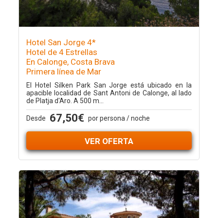
Hotel San Jorge 4*
Hotel de 4 Estrellas
En Calonge, Costa Brava
Primera línea de Mar
El Hotel Silken Park San Jorge está ubicado en la
apacible localidad de Sant Antoni de Calonge, al lado
de Platja d'Aro. A 500 m...
67,50€
Desde
por persona / noche
VER OFERTA