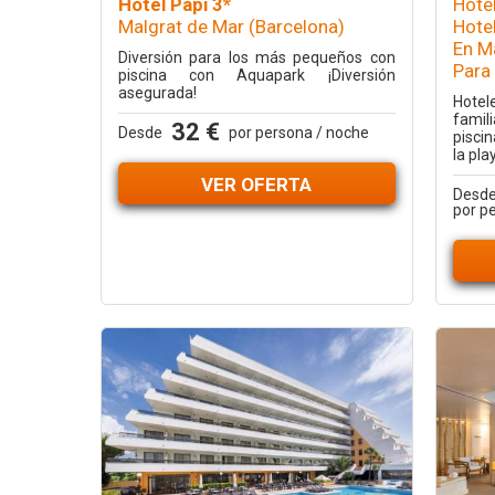
Hotel Papi 3*
Hote
Malgrat de Mar (Barcelona)
Hotel
En M
Diversión para los más pequeños con
Para 
piscina con Aquapark ¡Diversión
asegurada!
Hote
famil
32 €
Desde
por persona / noche
pisci
la play
VER OFERTA
Desd
por p