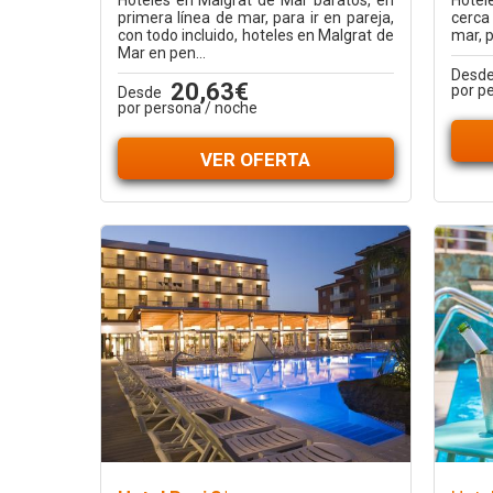
Hoteles en Malgrat de Mar baratos, en
Hotel
primera línea de mar, para ir en pareja,
cerca
con todo incluido, hoteles en Malgrat de
mar, p
Mar en pen...
Desd
20,63€
por p
Desde
por persona / noche
VER OFERTA