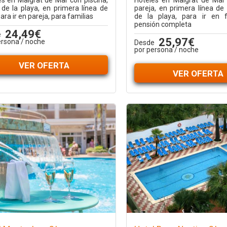
es en Malgrat de Mar con piscina,
Hoteles en Malgrat de Mar 
 de la playa, en primera línea de
pareja, en primera línea de
ara ir en pareja, para familias
de la playa, para ir en f
pensión completa
24,49€
e
25,97€
ersona / noche
Desde
por persona / noche
VER OFERTA
VER OFERTA