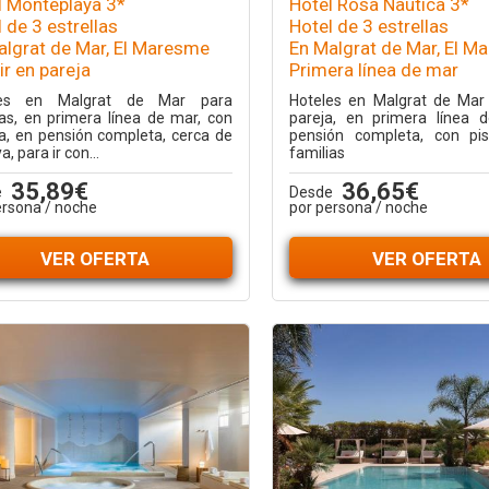
l Monteplaya 3*
Hotel Rosa Nautica 3*
 de 3 estrellas
Hotel de 3 estrellas
algrat de Mar, El Maresme
En Malgrat de Mar, El M
ir en pareja
Primera línea de mar
les en Malgrat de Mar para
Hoteles en Malgrat de Mar 
ias, en primera línea de mar, con
pareja, en primera línea 
na, en pensión completa, cerca de
pensión completa, con pis
a, para ir con...
familias
35,89€
36,65€
e
Desde
ersona / noche
por persona / noche
VER OFERTA
VER OFERTA