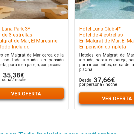
l Luna Park 3*
Hotel Luna Club 4*
 de 3 estrellas
Hotel de 4 estrellas
algrat de Mar, El Maresme
En Malgrat de Mar, El M
Todo Incluido
En pensión completa
es en Malgrat de Mar cerca de la
Hoteles en Malgrat de Ma
, con todo incluido, en pensión
incluido, para ir en pareja, pa
ta, para ir en pareja, con piscina
para ir con niños, cerca de l
piscina
35,38€
e
37,66€
ersona / noche
Desde
por persona / noche
VER OFERTA
VER OFERTA