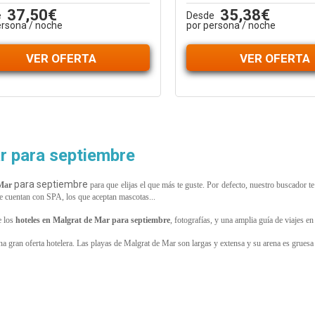
37,50€
35,38€
e
Desde
ersona / noche
por persona / noche
VER OFERTA
VER OFERTA
r para septiembre
para septiembre
 Mar
para que elijas el que más te guste. Por defecto, nuestro buscador 
 que cuentan con SPA, los que aceptan mascotas...
 los
hoteles en
Malgrat de Mar
para septiembre
, fotografías, y una amplia guía de viajes e
na gran oferta hotelera. Las playas de Malgrat de Mar son largas y extensa y su arena es gruesa