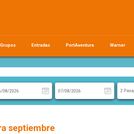
Grupos
Entradas
PortAventura
Warner
2 Pasa
ra septiembre