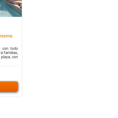
aresme
r con todo
ra familias,
a playa, con