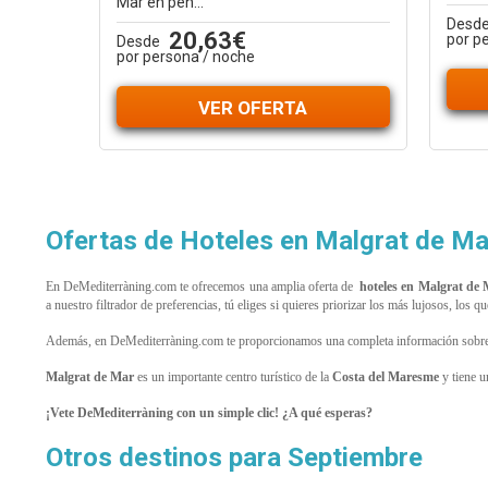
Mar en pen...
Desd
20,63€
por p
Desde
por persona / noche
VER OFERTA
Ofertas de Hoteles en Malgrat de Ma
En DeMediterràning.com te ofrecemos una amplia oferta de
hoteles en Malgrat de
a nuestro filtrador de preferencias, tú eliges si quieres priorizar los más lujosos, los
Además, en DeMediterràning.com te proporcionamos una completa información sobre
Malgrat de Mar
es un importante centro turístico de la
Costa del Maresme
y tiene u
¡Vete DeMediterràning con un simple clic! ¿A qué esperas?
Otros destinos para Septiembre