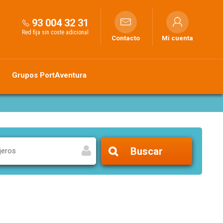
93 004 32 31
Red fija sin coste adicional
Contacto
Mi cuenta
Grupos PortAventura
Buscar
jeros