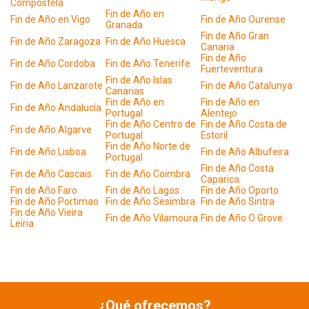
Compostela
Fin de Año en
Fin de Año en Vigo
Fin de Año Ourense
Granada
Fin de Año Gran
Fin de Año Zaragoza
Fin de Año Huesca
Canaria
Fin de Año
Fin de Año Cordoba
Fin de Año Tenerife
Fuerteventura
Fin de Año Islas
Fin de Año Lanzarote
Fin de Año Catalunya
Canarias
Fin de Año en
Fin de Año en
Fin de Año Andalucía
Portugal
Alentejo
Fin de Año Centro de
Fin de Año Costa de
Fin de Año Algarve
Portugal
Estoril
Fin de Año Norte de
Fin de Año Lisboa
Fin de Año Albufeira
Portugal
Fin de Año Costa
Fin de Año Cascais
Fin de Año Coimbra
Caparica
Fin de Año Faro
Fin de Año Lagos
Fin de Año Oporto
Fin de Año Portimao
Fin de Año Sesimbra
Fin de Año Sintra
Fin de Año Vieira
Fin de Año Vilamoura
Fin de Año O Grove
Leiria
¿Qué ofrecemos?