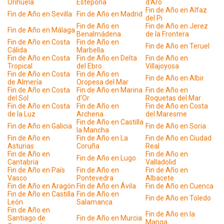
Orihuela
Estepona
d'Aro
Fin de Año en Alfaz
Fin de Año en Sevilla
Fin de Año en Madrid
del Pi
Fin de Año en
Fin de Año en Jerez
Fin de Año en Málaga
Benalmádena
de la Frontera
Fin de Año en Costa
Fin de Año en
Fin de Año en Teruel
Cálida
Marbella
Fin de Año en Costa
Fin de Año en Delta
Fin de Año en
Tropical
del Ebro
Villajoyosa
Fin de Año en Costa
Fin de Año en
Fin de Año en Albir
de Almería
Oropesa del Mar
Fin de Año en Costa
Fin de Año en Marina
Fin de Año en
del Sol
d'Or
Roquetas del Mar
Fin de Año en Costa
Fin de Año en
Fin de Año en Costa
de la Luz
Archena
del Maresme
Fin de Año en Castilla
Fin de Año en Galicia
Fin de Año en Soria
la Mancha
Fin de Año en
Fin de Año en La
Fin de Año en Ciudad
Asturias
Coruña
Real
Fin de Año en
Fin de Año en
Fin de Año en Lugo
Cantabria
Valladolid
Fin de Año en País
Fin de Año en
Fin de Año en
Vasco
Pontevedra
Albacete
Fin de Año en Aragón
Fin de Año en Ávila
Fin de Año en Cuenca
Fin de Año en Castilla
Fin de Año en
Fin de Año en Toledo
León
Salamanca
Fin de Año en
Fin de Año en la
Santiago de
Fin de Año en Murcia
Manga