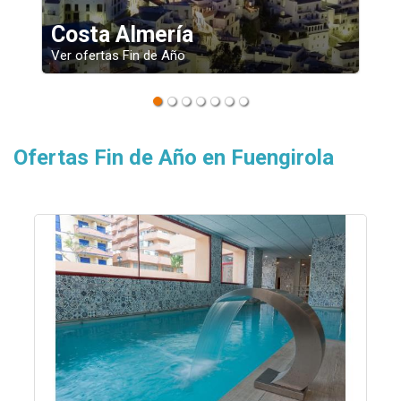
Costa Almería
C
Ver ofertas Fin de Año
Ve
Ofertas Fin de Año en Fuengirola