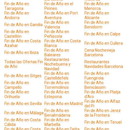
Fin de Año en
Fin de Año en el
Fin de Año en
Tarragona
Pirineo
Menorca
Fin de Año en
Fin de Año en Port
Fin de Año en
Andorra
Aventura
Alicante
Fin de Año en
Fin de Año en
Fin de Año en Gandia
Valencia
Benidorm
Fin de Año en
Fin de Año en
Fin de Año en Calpe
Castellón
Peñiscola
Fin de Año en Costa
Fin de Año en Costa
Fin de Año en Cullera
Azahar
Blanca
Fin de Año en
Cena Nochevieja
Fin de Año en Ibiza
Baleares
Barcelona
Restaurantes
Todas las Ofertas Fin
Restaurantes
Nochebuena y
de Año
Navidades Barcelona
Navidad
Fin de Año en
Fin de Año en
Fin de Año en Sitges
Castelldefels
Fuengirola
Fin de Año en
Fin de Año en
Fin de Año
Campello
Torremolinos
Benicàssim
Fin de Año en
Fin de Año en
Fin de Año en Platja
Orihuela
Estepona
d'Aro
Fin de Año en Alfaz
Fin de Año en Sevilla
Fin de Año en Madrid
del Pi
Fin de Año en
Fin de Año en Jerez
Fin de Año en Málaga
Benalmádena
de la Frontera
Fin de Año en Costa
Fin de Año en
Fin de Año en Teruel
Cálida
Marbella
Fin de Año en Costa
Fin de Año en Delta
Fin de Año en