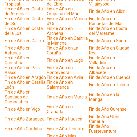
Tropical
del Ebro
Villajoyosa
Fin de Año en Costa
Fin de Año en
Fin de Año en Albir
de Almería
Oropesa del Mar
Fin de Año en Costa
Fin de Año en Marina
Fin de Año en
del Sol
d'Or
Roquetas del Mar
Fin de Año en Costa
Fin de Año en
Fin de Año en Costa
de la Luz
Archena
del Maresme
Fin de Año en Castilla
Fin de Año en Galicia
Fin de Año en Soria
la Mancha
Fin de Año en
Fin de Año en La
Fin de Año en Ciudad
Asturias
Coruña
Real
Fin de Año en
Fin de Año en
Fin de Año en Lugo
Cantabria
Valladolid
Fin de Año en País
Fin de Año en
Fin de Año en
Vasco
Pontevedra
Albacete
Fin de Año en Aragón
Fin de Año en Ávila
Fin de Año en Cuenca
Fin de Año en Castilla
Fin de Año en
Fin de Año en Toledo
León
Salamanca
Fin de Año en
Fin de Año en la
Santiago de
Fin de Año en Murcia
Manga
Compostela
Fin de Año en
Fin de Año en Vigo
Fin de Año Ourense
Granada
Fin de Año Gran
Fin de Año Zaragoza
Fin de Año Huesca
Canaria
Fin de Año
Fin de Año Cordoba
Fin de Año Tenerife
Fuerteventura
Fin de Año Islas