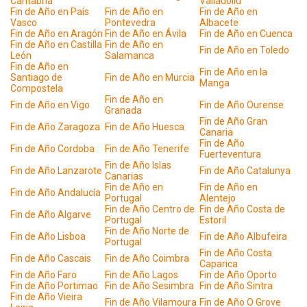
Cantabria
Valladolid
Fin de Año en País
Fin de Año en
Fin de Año en
Vasco
Pontevedra
Albacete
Fin de Año en Aragón
Fin de Año en Ávila
Fin de Año en Cuenca
Fin de Año en Castilla
Fin de Año en
Fin de Año en Toledo
León
Salamanca
Fin de Año en
Fin de Año en la
Santiago de
Fin de Año en Murcia
Manga
Compostela
Fin de Año en
Fin de Año en Vigo
Fin de Año Ourense
Granada
Fin de Año Gran
Fin de Año Zaragoza
Fin de Año Huesca
Canaria
Fin de Año
Fin de Año Cordoba
Fin de Año Tenerife
Fuerteventura
Fin de Año Islas
Fin de Año Lanzarote
Fin de Año Catalunya
Canarias
Fin de Año en
Fin de Año en
Fin de Año Andalucía
Portugal
Alentejo
Fin de Año Centro de
Fin de Año Costa de
Fin de Año Algarve
Portugal
Estoril
Fin de Año Norte de
Fin de Año Lisboa
Fin de Año Albufeira
Portugal
Fin de Año Costa
Fin de Año Cascais
Fin de Año Coimbra
Caparica
Fin de Año Faro
Fin de Año Lagos
Fin de Año Oporto
Fin de Año Portimao
Fin de Año Sesimbra
Fin de Año Sintra
Fin de Año Vieira
Fin de Año Vilamoura
Fin de Año O Grove