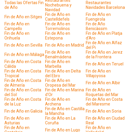
Restaurantes
Todas las Ofertas Fin
Restaurantes
Nochebuena y
de Año
Navidades Barcelona
Navidad
Fin de Año en
Fin de Año en
Fin de Año en Sitges
Castelldefels
Fuengirola
Fin de Año en
Fin de Año en
Fin de Año
Campello
Torremolinos
Benicàssim
Fin de Año en
Fin de Año en
Fin de Año en Platja
Orihuela
Estepona
d'Aro
Fin de Año en Alfaz
Fin de Año en Sevilla
Fin de Año en Madrid
del Pi
Fin de Año en
Fin de Año en Jerez
Fin de Año en Málaga
Benalmádena
de la Frontera
Fin de Año en Costa
Fin de Año en
Fin de Año en Teruel
Cálida
Marbella
Fin de Año en Costa
Fin de Año en Delta
Fin de Año en
Tropical
del Ebro
Villajoyosa
Fin de Año en Costa
Fin de Año en
Fin de Año en Albir
de Almería
Oropesa del Mar
Fin de Año en Costa
Fin de Año en Marina
Fin de Año en
del Sol
d'Or
Roquetas del Mar
Fin de Año en Costa
Fin de Año en
Fin de Año en Costa
de la Luz
Archena
del Maresme
Fin de Año en Castilla
Fin de Año en Galicia
Fin de Año en Soria
la Mancha
Fin de Año en
Fin de Año en La
Fin de Año en Ciudad
Asturias
Coruña
Real
Fin de Año en
Fin de Año en
Fin de Año en Lugo