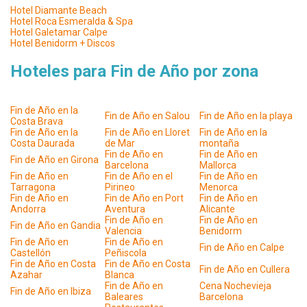
Hotel Diamante Beach
Hotel Roca Esmeralda & Spa
Hotel Galetamar Calpe
Hotel Benidorm + Discos
Hoteles para Fin de Año por zona
Fin de Año en la
Fin de Año en Salou
Fin de Año en la playa
Costa Brava
Fin de Año en la
Fin de Año en Lloret
Fin de Año en la
Costa Daurada
de Mar
montaña
Fin de Año en
Fin de Año en
Fin de Año en Girona
Barcelona
Mallorca
Fin de Año en
Fin de Año en el
Fin de Año en
Tarragona
Pirineo
Menorca
Fin de Año en
Fin de Año en Port
Fin de Año en
Andorra
Aventura
Alicante
Fin de Año en
Fin de Año en
Fin de Año en Gandia
Valencia
Benidorm
Fin de Año en
Fin de Año en
Fin de Año en Calpe
Castellón
Peñiscola
Fin de Año en Costa
Fin de Año en Costa
Fin de Año en Cullera
Azahar
Blanca
Fin de Año en
Cena Nochevieja
Fin de Año en Ibiza
Baleares
Barcelona