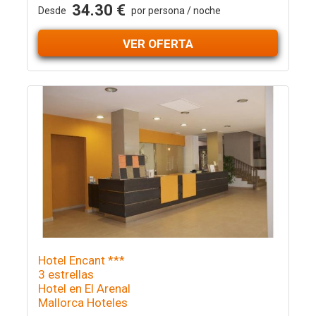
34.30 €
Desde
por persona / noche
VER OFERTA
Hotel Encant ***
3 estrellas
Hotel en El Arenal
Mallorca Hoteles