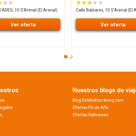
ARES, 10 S'Arenal (El Arenal)
Calle Baleares, 10 S'Arenal (El 
Ver oferta
Ver oferta
sotros
Nuestros blogs de viaj
os
Blog DeMediterràning.com
legales
Ofertas Fin de Año
es
Ofertas Halloween