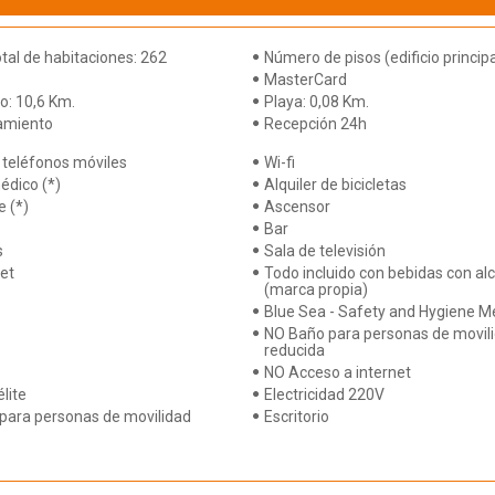
al de habitaciones: 262
Número de pisos (edificio principa
MasterCard
o: 10,6 Km.
Playa: 0,08 Km.
amiento
Recepción 24h
 teléfonos móviles
Wi-fi
édico (*)
Alquiler de bicicletas
e (*)
Ascensor
Bar
s
Sala de televisión
et
Todo incluido con bebidas con al
(marca propia)
Blue Sea - Safety and Hygiene 
NO Baño para personas de movil
reducida
NO Acceso a internet
lite
Electricidad 220V
 para personas de movilidad
Escritorio