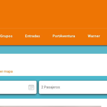
Grupos
Entradas
PortAventura
Warner
er mapa
2 Pasajeros