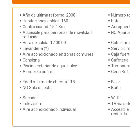
Año de última reforma: 2008
Número tot
Habitaciones dobles: 160
hotel
Centro ciudad: 15,4 Km.
Aeropuert
Accesible para personas de movilidad
NO Aparc
reducida
Hora de salida: 12:00:00
Cobertura
Lavandería (*)
Servicio m
Aire acondicionado en zonas comunes
Caja fuert
Consigna
Cafetería
Piscina exterior de agua dulce
Tumbona
Almuerzo buffet
Cena Buff
Edad mínima de check-in: 18
Billar
NO Sala de estar
Baño
Secador
Wi-fi
Televisión
TV vía saté
Aire acondicionado individual
Accesible
reducida