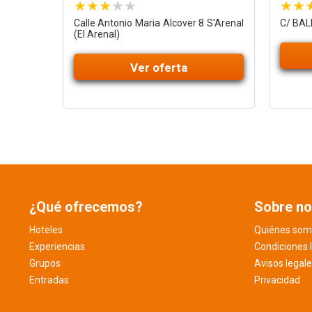
Calle Antonio Maria Alcover 8 S'Arenal
C/ BALE
(El Arenal)
Ver oferta
¿Qué ofrecemos?
Sobre no
Hoteles
Quiénes som
Experiencias
Condiciones 
Grupos
Avisos legal
Entradas
Privacidad