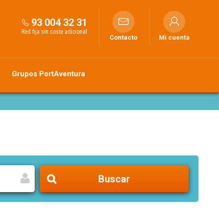
93 004 32 31
Red fija sin coste adicional
Contacto
Mi cuenta
Grupos PortAventura
Buscar