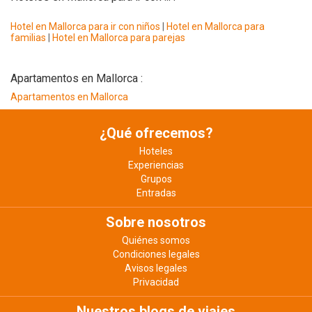
Hotel en Mallorca para ir con niños
|
Hotel en Mallorca para
familias
|
Hotel en Mallorca para parejas
Apartamentos en Mallorca :
Apartamentos en Mallorca
¿Qué ofrecemos?
Hoteles
Experiencias
Grupos
Entradas
Sobre nosotros
Quiénes somos
Condiciones legales
Avisos legales
Privacidad
Nuestros blogs de viajes