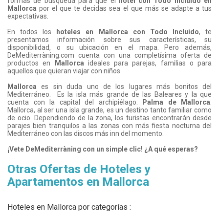
formas de búsqueda para que el
hotel con Todo Incluido en
Mallorca
por el que te decidas sea el que más se adapte a tus
expectativas.
En todos los
hoteles en Mallorca con Todo Incluido
, te
presentamos información sobre sus características, su
disponibilidad, o su ubicación en el mapa. Pero además,
DeMediterràning.com cuenta con una completísima oferta de
productos en
Mallorca
ideales para parejas, familias o para
aquellos que quieran viajar con niños.
Mallorca
es sin duda uno de los lugares más bonitos del
Mediterráneo. Es la isla más grande de las Baleares y la que
cuenta con la capital del archipiélago:
Palma de Mallorca
.
Mallorca, al ser una isla grande, es un destino tanto familiar como
de ocio. Dependiendo de la zona, los turistas encontrarán desde
parajes bien tranquilos a las zonas con más fiesta nocturna del
Mediterráneo con las discos más inn del momento.
¡Vete DeMediterràning con un simple clic! ¿A qué esperas?
Otras Ofertas de Hoteles y
Apartamentos en Mallorca
Hoteles en Mallorca por categorías :