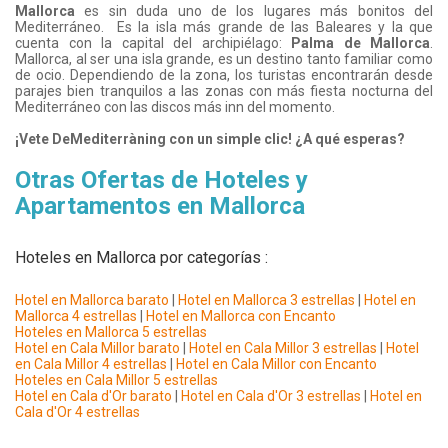
Mallorca
es sin duda uno de los lugares más bonitos del
Mediterráneo. Es la isla más grande de las Baleares y la que
cuenta con la capital del archipiélago:
Palma de Mallorca
.
Mallorca, al ser una isla grande, es un destino tanto familiar como
de ocio. Dependiendo de la zona, los turistas encontrarán desde
parajes bien tranquilos a las zonas con más fiesta nocturna del
Mediterráneo con las discos más inn del momento.
¡Vete DeMediterràning con un simple clic! ¿A qué esperas?
Otras Ofertas de Hoteles y
Apartamentos en Mallorca
Hoteles en Mallorca por categorías :
Hotel en Mallorca barato
|
Hotel en Mallorca 3 estrellas
|
Hotel en
Mallorca 4 estrellas
|
Hotel en Mallorca con Encanto
Hoteles en Mallorca 5 estrellas
Hotel en Cala Millor barato
|
Hotel en Cala Millor 3 estrellas
|
Hotel
en Cala Millor 4 estrellas
|
Hotel en Cala Millor con Encanto
Hoteles en Cala Millor 5 estrellas
Hotel en Cala d'Or barato
|
Hotel en Cala d'Or 3 estrellas
|
Hotel en
Cala d'Or 4 estrellas