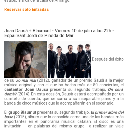
estilos, marca de la casa de Amargo.
Reservar sólo Entradas
Joan Dausà + Blaumunt - Viernes 10 de julio a las 22h -
Espai Sant Jordi de Pineda de Mar
Después del éxito
de su
Jo mai mai
(2012), ganador de un premio Gaudí a la mejor
música original y con el que ha hecho más de 80 conciertos, el
cantautor Joan Dausà
presenta su segundo trabajo,
On serà
demà?
(2014). En esta ocasión, Dausà estará acompañado por un
cuarteto de cuerda, que se suma a su inseparable piano y a la
banda de cinco músicos que le acompañarán en el escenario.
El
grupo Blaumut
presenta su segundo trabajo,
El primer arbre del
bosc
(2015), álbum que lo consolida como una de las bandas más
importantes en el panorama musical catalán. El disco es una
invitación –en palabras del mismo grupo– a realizar un viaje