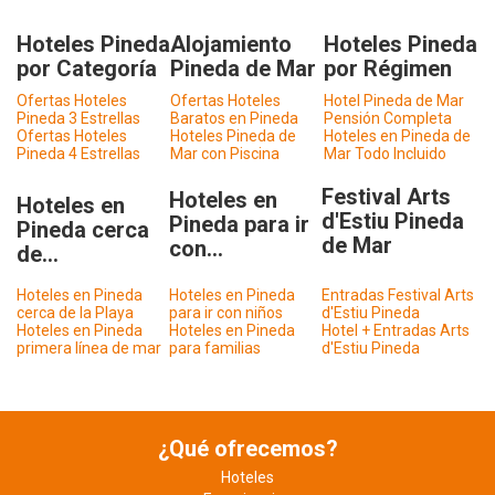
Hoteles Pineda
Alojamiento
Hoteles Pineda
por Categoría
Pineda de Mar
por Régimen
Ofertas Hoteles
Ofertas Hoteles
Hotel Pineda de Mar
Pineda 3 Estrellas
Baratos en Pineda
Pensión Completa
Ofertas Hoteles
Hoteles Pineda de
Hoteles en Pineda de
Pineda 4 Estrellas
Mar con Piscina
Mar Todo Incluido
Festival Arts
Hoteles en
Hoteles en
d'Estiu Pineda
Pineda para ir
Pineda cerca
de Mar
con...
de...
Hoteles en Pineda
Hoteles en Pineda
Entradas Festival Arts
cerca de la Playa
para ir con niños
d'Estiu Pineda
Hoteles en Pineda
Hoteles en Pineda
Hotel + Entradas Arts
primera línea de mar
para familias
d'Estiu Pineda
¿Qué ofrecemos?
Hoteles