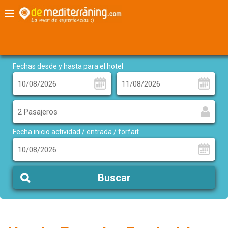
Home
Hotel + Entradas Arts d'Estiu Pineda de Mar
Fechas desde y hasta para el hotel
2 Pasajeros
Fecha inicio actividad / entrada / forfait
Buscar