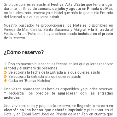
Si lo que quieres es asistir al
Festival Arts d'Estiu
que tendrá lugar
durante los
fines de semana de julio y agosto
en
Pineda de Mar
,
no lo dudes más, reserva ya el Hotel que más te guste + la Entrada
del festival a la que quieras asistir.
Nuestro buscador te proporcionará los
Hoteles
disponibles en
Pineda de Mar, Calella, Santa Susanna y Malgrat
+ la Entrada
al
Festival Arts d'Estiu que hayas seleccionado
incluida en el precio
de la reserva.
¿Cómo reservo?
1-
Pon en nuestro buscador las fechas en las que quieres reservar
el hotel y el número de personas
2-
Selecciona la fecha de la Entrada a la que quieres asistir
3-
Selecciona la Entrada a la que quieres asistir
4-
Clicka en "Buscar Hoteles"
Una vez te aparezcan los hoteles disponibles, ya puedes reservar.
Y recuerda,
los precios te aparecerán con las entradas
incluidas
.
Una vez realizada y pagada la reserva,
te llegarán a tu correo
electrónico los bonos que deberás imprimir
y presentar en el
Hotel y en Espai Sant Jordi de Pineda de Mar. Ten en cuenta que