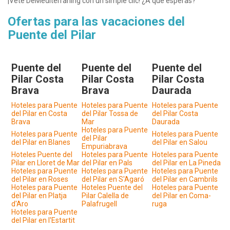
¡Vete DeMediterràning con un simple clic! ¿A qué esperas?
Ofertas para las vacaciones del
Puente del Pilar
Puente del
Puente del
Puente del
Pilar Costa
Pilar Costa
Pilar Costa
Brava
Brava
Daurada
Hoteles para Puente
Hoteles para Puente
Hoteles para Puente
del Pilar en Costa
del Pilar Tossa de
del Pilar Costa
Brava
Mar
Daurada
Hoteles para Puente
Hoteles para Puente
Hoteles para Puente
del Pilar
del Pilar en Blanes
del Pilar en Salou
Empuriabrava
Hoteles Puente del
Hoteles para Puente
Hoteles para Puente
Pilar en Lloret de Mar
del Pilar en Pals
del Pilar en La Pineda
Hoteles para Puente
Hoteles para Puente
Hoteles para Puente
del Pilar en Roses
del Pilar en S'Agaró
del Pilar en Cambrils
Hoteles para Puente
Hoteles Puente del
Hoteles para Puente
del Pilar en Platja
Pilar Calella de
del Pilar en Coma-
d'Aro
Palafrugell
ruga
Hoteles para Puente
del Pilar en l'Estartit