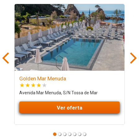
Golden Mar Menuda
G
Avenida Mar Menuda, S/N Tossa de Mar
C
Ver oferta