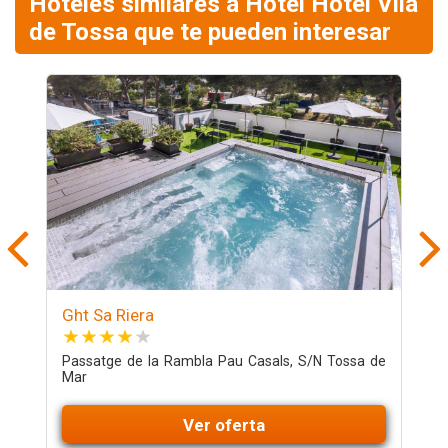
Hoteles similares a Hotel Hotel Vila
de Tossa que te pueden interesar
Ght Sa Riera
D
Passatge de la Rambla Pau Casals, S/N Tossa de
C
Mar
Ver oferta