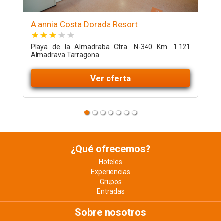
Alannia Costa Dorada Resort
F
Playa de la Almadraba Ctra. N-340 Km. 1.121
P
Almadrava Tarragona
Ver oferta
¿Qué ofrecemos?
Hoteles
Experiencias
Grupos
Entradas
Sobre nosotros