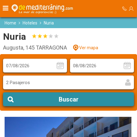
Home
Hoteles
Nuria
Nuria
Augusta, 145 TARRAGONA
Ver mapa
2 Pasajeros
Buscar