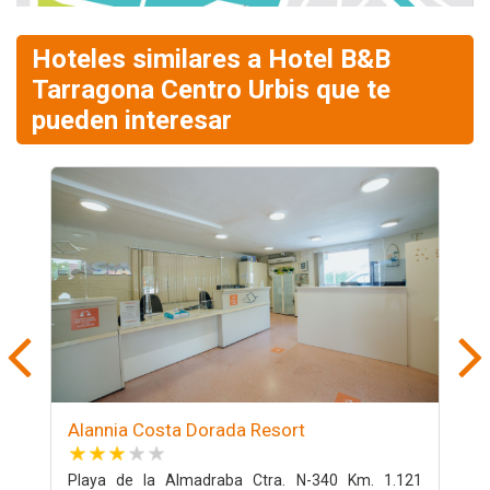
Hoteles similares a Hotel B&B
Tarragona Centro Urbis que te
pueden interesar
Alannia Costa Dorada Resort
S
Playa de la Almadraba Ctra. N-340 Km. 1.121
D