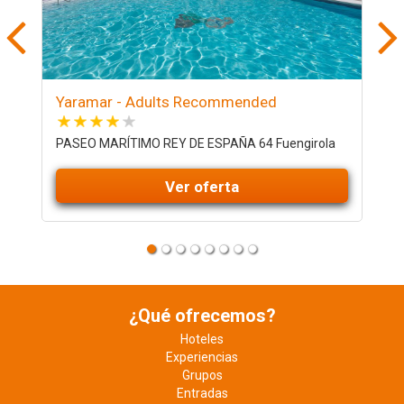
Yaramar - Adults Recommended
M
PASEO MARÍTIMO REY DE ESPAÑA 64 Fuengirola
T
Ver oferta
¿Qué ofrecemos?
Hoteles
Experiencias
Grupos
Entradas