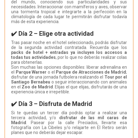
del mundo, conociendo sus particularidades y sus
necesidades. Interaccionar con mamíferos y aves, observar
una tormenta tropical e integrarte a la perfección en la
climatología de cada lugar te permitirán disfrutar todavía
más de esta experiencia.
✔️ Día 2 – Elige otra actividad
Tras pasar noche en el hotel seleccionado, podrás disfrutar
de la segunda actividad contratada. Recuerda que los
packs de hotel + entradas ya incluyen los accesos a
todas tus actividades
, por lo que no deberás realizar colas
para obtenerlas.
Son muchas las opciones disponibles: liberar adrenalina en
el
Parque Warner
o el
Parque de Atracciones de Madrid
;
disfrutar de una jornada futbolera realizando el
Tour por el
Santiago Bernabeu
o seguir interaccionando con animales
en el
Zoo de Madrid
. Elijas el que elijas, disfrutarás de una
experiencia única e irrepetible.
✔️ Día 3 – Disfruta de Madrid
Si te quedas un tercer día podrás optar a realizar una
tercera actividad, y/o
disfrutar de las mil caras de
Madrid
. Pasear por la calle Preciados, llevarte esa
fotografía con La Cibeles y/o relajarte en El Retiro serán
planes que no deberás dejar escapar.