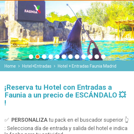
Home
Hotel+Entradas
Hotel + Entradas Faunia Madrid
¡Reserva tu Hotel con Entradas a
Faunia a un precio de ESCÁNDALO 💥
!
✅
PERSONALIZA
tu pack en el buscador superior 👆
: Selecciona día de entrada y salida del hotel e indica