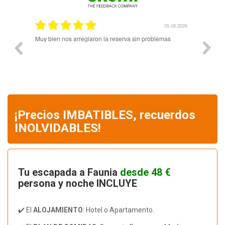
.08.2026
05.08.2026
Muy bien nos arreglaron la reserva sin problemas
El pers
amabili
reserv
¡Precios IMBATIBLES, recuerdos
INOLVIDABLES!
Tu escapada a Faunia
desde 48 €
persona y noche INCLUYE
✔️ El
ALOJAMIENTO
: Hotel o Apartamento.