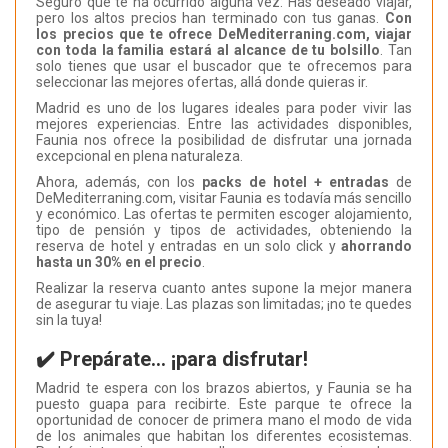
Seguro que te ha ocurrido alguna vez: Has deseado viajar,
pero los altos precios han terminado con tus ganas.
Con
los precios que te ofrece DeMediterraning.com, viajar
con toda la familia estará al alcance de tu bolsillo
. Tan
solo tienes que usar el buscador que te ofrecemos para
seleccionar las mejores ofertas, allá donde quieras ir.
Madrid es uno de los lugares ideales para poder vivir las
mejores experiencias. Entre las actividades disponibles,
Faunia nos ofrece la posibilidad de disfrutar una jornada
excepcional en plena naturaleza.
Ahora, además, con los
packs de hotel + entradas
de
DeMediterraning.com, visitar Faunia es todavía más sencillo
y económico. Las ofertas te permiten escoger alojamiento,
tipo de pensión y tipos de actividades, obteniendo la
reserva de hotel y entradas en un solo click y
ahorrando
hasta un 30% en el precio
.
Realizar la reserva cuanto antes supone la mejor manera
de asegurar tu viaje. Las plazas son limitadas; ¡no te quedes
sin la tuya!
✔️ Prepárate… ¡para disfrutar!
Madrid te espera con los brazos abiertos, y Faunia se ha
puesto guapa para recibirte. Este parque te ofrece la
oportunidad de conocer de primera mano el modo de vida
de los animales que habitan los diferentes ecosistemas.