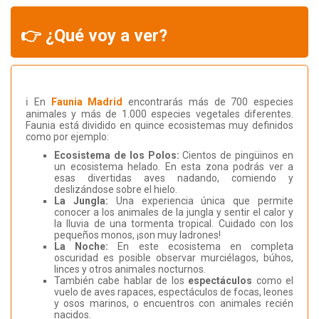
👉 ¿Qué voy a ver?
ℹ️ En
Faunia Madrid
encontrarás más de 700 especies
animales y más de 1.000 especies vegetales diferentes.
Faunia está dividido en quince ecosistemas muy definidos
como por ejemplo:
Ecosistema de los Polos:
Cientos de pingüinos en
un ecosistema helado. En esta zona podrás ver a
esas divertidas aves nadando, comiendo y
deslizándose sobre el hielo.
La Jungla:
Una experiencia única que permite
conocer a los animales de la jungla y sentir el calor y
la lluvia de una tormenta tropical. Cuidado con los
pequeños monos, ¡son muy ladrones!
La Noche:
En este ecosistema en completa
oscuridad es posible observar murciélagos, búhos,
linces y otros animales nocturnos.
También cabe hablar de los
espectáculos
como el
vuelo de aves rapaces, espectáculos de focas, leones
y osos marinos, o encuentros con animales recién
nacidos.