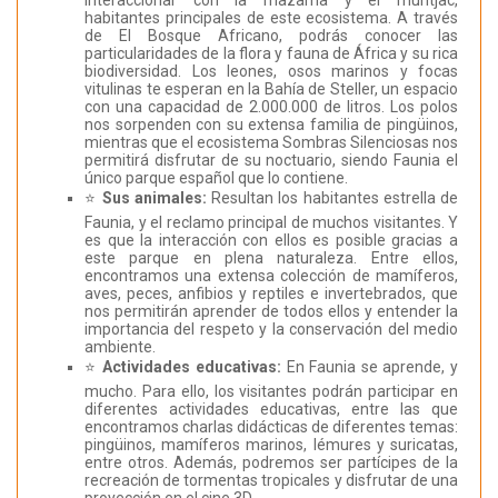
interaccionar con la mazama y el muntjac,
habitantes principales de este ecosistema. A través
de El Bosque Africano, podrás conocer las
particularidades de la flora y fauna de África y su rica
biodiversidad. Los leones, osos marinos y focas
vitulinas te esperan en la Bahía de Steller, un espacio
con una capacidad de 2.000.000 de litros. Los polos
nos sorpenden con su extensa familia de pingüinos,
mientras que el ecosistema Sombras Silenciosas nos
permitirá disfrutar de su noctuario, siendo Faunia el
único parque español que lo contiene.
⭐
Sus animales:
Resultan los habitantes estrella de
Faunia, y el reclamo principal de muchos visitantes. Y
es que la interacción con ellos es posible gracias a
este parque en plena naturaleza. Entre ellos,
encontramos una extensa colección de mamíferos,
aves, peces, anfibios y reptiles e invertebrados, que
nos permitirán aprender de todos ellos y entender la
importancia del respeto y la conservación del medio
ambiente.
⭐
Actividades educativas:
En Faunia se aprende, y
mucho. Para ello, los visitantes podrán participar en
diferentes actividades educativas, entre las que
encontramos charlas didácticas de diferentes temas:
pingüinos, mamíferos marinos, lémures y suricatas,
entre otros. Además, podremos ser partícipes de la
recreación de tormentas tropicales y disfrutar de una