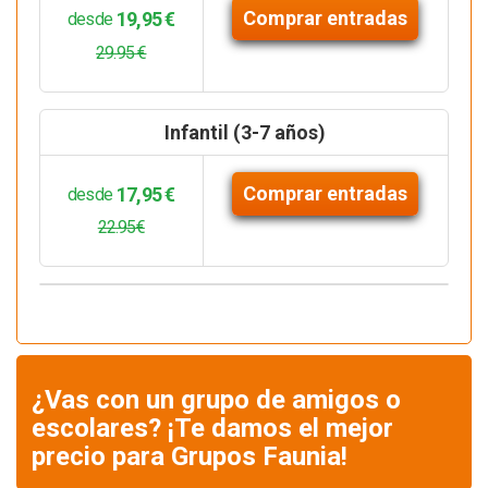
Comprar entradas
19,95 €
desde
29.95 €
Infantil (3-7 años)
Comprar entradas
17,95 €
desde
22.95€
¿Vas con un grupo de amigos o
escolares? ¡Te damos el mejor
precio para Grupos Faunia!