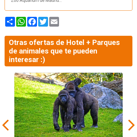
Zoo Aquarium de Madrid...
Share
WhatsApp
Facebook
Twitter
Email
Otras ofertas de Hotel + Parques
de animales que te pueden
interesar :)