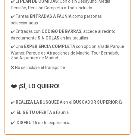
✔️ El
PLAN DE COMIDAS
: Con o sin Desayuno, Media
Pensión, Pensión Completa o Todo Incluido
✔️ Tantas
ENTRADAS A FAUNIA
como personas
seleccionadas
✔️ Entradas con
CÓDIGO DE BARRAS
, accede al recinto
directamente
SIN COLAS
en las taquillas
✔️ Una
EXPERIENCIA COMPLETA
con opción añadir Parque
Warner, Parque de Atracciones de Madrid, Tour Bernabéu,
Zoo Aquarium de Madrid...
❌ No se incluye el transporte
❤️ ¡SÍ, LO QUIERO!
✔️
REALIZA LA BÚSQUEDA
en el
BUSCADOR SUPERIOR 👆
✔️
ELIGE TU OFERTA
a Faunia
✔️
DISFRUTA
de tu experiencia.