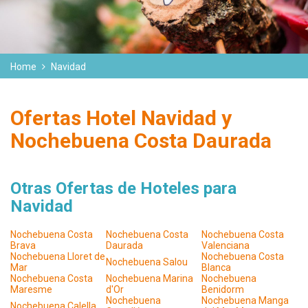
Home
Navidad
Ofertas Hotel Navidad y
Nochebuena Costa Daurada
Otras Ofertas de Hoteles para
Navidad
Nochebuena Costa
Nochebuena Costa
Nochebuena Costa
Brava
Daurada
Valenciana
Nochebuena Lloret de
Nochebuena Costa
Nochebuena Salou
Mar
Blanca
Nochebuena Costa
Nochebuena Marina
Nochebuena
Maresme
d'Or
Benidorm
Nochebuena
Nochebuena Manga
Nochebuena Calella