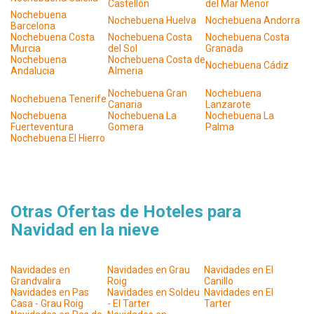
Castellón
del Mar Menor
Nochebuena
Nochebuena Huelva
Nochebuena Andorra
Barcelona
Nochebuena Costa
Nochebuena Costa
Nochebuena Costa
Murcia
del Sol
Granada
Nochebuena
Nochebuena Costa de
Nochebuena Cádiz
Andalucia
Almeria
Nochebuena Gran
Nochebuena
Nochebuena Tenerife
Canaria
Lanzarote
Nochebuena
Nochebuena La
Nochebuena La
Fuerteventura
Gomera
Palma
Nochebuena El Hierro
Otras Ofertas de Hoteles para
Navidad en la nieve
Navidades en
Navidades en Grau
Navidades en El
Grandvalira
Roig
Canillo
Navidades en Pas
Navidades en Soldeu
Navidades en El
Casa - Grau Roig
- El Tarter
Tarter