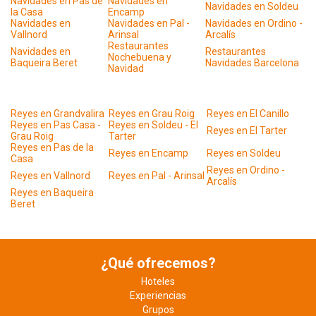
Navidades en Pas de
Navidades en
Navidades en Soldeu
la Casa
Encamp
Navidades en
Navidades en Pal -
Navidades en Ordino -
Vallnord
Arinsal
Arcalís
Restaurantes
Navidades en
Restaurantes
Nochebuena y
Baqueira Beret
Navidades Barcelona
Navidad
Reyes en Grandvalira
Reyes en Grau Roig
Reyes en El Canillo
Reyes en Pas Casa -
Reyes en Soldeu - El
Reyes en El Tarter
Grau Roig
Tarter
Reyes en Pas de la
Reyes en Encamp
Reyes en Soldeu
Casa
Reyes en Ordino -
Reyes en Vallnord
Reyes en Pal - Arinsal
Arcalís
Reyes en Baqueira
Beret
¿Qué ofrecemos?
Hoteles
Experiencias
Grupos