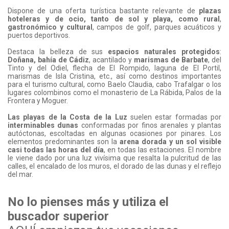
Dispone de una oferta turística bastante relevante de
plazas
hoteleras y de ocio, tanto de sol y playa, como rural
,
gastronómico y cultural
, campos de golf, parques acuáticos y
puertos deportivos.
Destaca la belleza de sus
espacios naturales protegidos
:
Doñana, bahía de Cádiz
, acantilado y
marismas de Barbate
, del
Tinto y del Odiel, flecha de El Rompido, laguna de El Portil,
marismas de Isla Cristina, etc., así como destinos importantes
para el turismo cultural, como Baelo Claudia, cabo Trafalgar o los
lugares colombinos como el monasterio de La Rábida, Palos de la
Frontera y Moguer.
Las playas de la Costa de la Luz
suelen estar formadas por
interminables dunas
conformadas por finos arenales y plantas
autóctonas, escoltadas en algunas ocasiones por pinares. Los
elementos predominantes son la
arena dorada y un sol visible
casi todas las horas del día
, en todas las estaciones. El nombre
le viene dado por una luz vivísima que resalta la pulcritud de las
calles, el encalado de los muros, el dorado de las dunas y el reflejo
del mar.
No lo pienses más y utiliza el
buscador superior