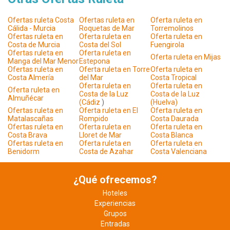
Ofertas ruleta Costa
Ofertas ruleta en
Oferta ruleta en
Cálida - Murcia
Roquetas de Mar
Torremolinos
Ofertas ruleta en
Oferta ruleta en
Oferta ruleta en
Costa de Murcia
Costa del Sol
Fuengirola
Ofertas ruleta en
Oferta ruleta en
Oferta ruleta en Mijas
Manga del Mar Menor
Estepona
Ofertas ruleta en
Oferta ruleta en Torre
Oferta ruleta en
Costa Almería
del Mar
Costa Tropical
Oferta ruleta en
Oferta ruleta en
Oferta ruleta en
Costa de la Luz
Costa de la Luz
Almuñécar
(Cádiz
)
(Huelva)
Ofertas ruleta en
Oferta ruleta en El
Oferta ruleta en
Matalascañas
Rompido
Costa Daurada
Ofertas ruleta en
Oferta ruleta en
Oferta ruleta en
Costa Brava
Lloret de Mar
Costa Blanca
Ofertas ruleta en
Oferta ruleta en
Oferta ruleta en
Benidorm
Costa de Azahar
Costa Valenciana
¿Qué ofrecemos?
Hoteles
Experiencias
Grupos
Entradas