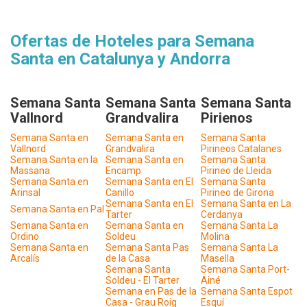
Ofertas de Hoteles para Semana
Santa en Catalunya y Andorra
Semana Santa
Semana Santa
Semana Santa
Vallnord
Grandvalira
Pirienos
Semana Santa en
Semana Santa en
Semana Santa
Vallnord
Grandvalira
Pirineos Catalanes
Semana Santa en la
Semana Santa en
Semana Santa
Massana
Encamp
Pirineo de Lleida
Semana Santa en
Semana Santa en El
Semana Santa
Arinsal
Canillo
Pirineo de Girona
Semana Santa en El
Semana Santa en La
Semana Santa en Pal
Tarter
Cerdanya
Semana Santa en
Semana Santa en
Semana Santa La
Ordino
Soldeu
Molina
Semana Santa en
Semana Santa Pas
Semana Santa La
Arcalís
de la Casa
Masella
Semana Santa
Semana Santa Port-
Soldeu - El Tarter
Ainé
Semana en Pas de la
Semana Santa Espot
Casa - Grau Roig
Esquí