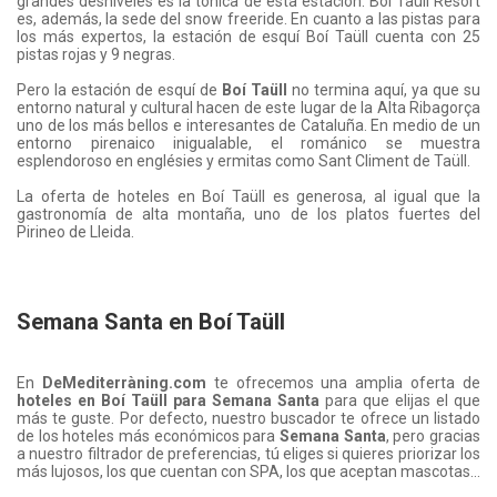
grandes desniveles es la tónica de esta estación. Boí Taüll Resort
es, además, la sede del snow freeride. En cuanto a las pistas para
los más expertos, la estación de esquí Boí Taüll cuenta con 25
pistas rojas y 9 negras.
Pero la estación de esquí de
Boí Taüll
no termina aquí, ya que su
entorno natural y cultural hacen de este lugar de la Alta Ribagorça
uno de los más bellos e interesantes de Cataluña. En medio de un
entorno pirenaico inigualable, el románico se muestra
esplendoroso en englésies y ermitas como Sant Climent de Taüll.
La oferta de hoteles en Boí Taüll es generosa, al igual que la
gastronomía de alta montaña, uno de los platos fuertes del
Pirineo de Lleida.
Semana Santa en Boí Taüll
En
DeMediterràning.com
te ofrecemos una amplia oferta de
hoteles en Boí Taüll para Semana Santa
para que elijas el que
más te guste. Por defecto, nuestro buscador te ofrece un listado
de los hoteles más económicos para
Semana Santa
, pero gracias
a nuestro filtrador de preferencias, tú eliges si quieres priorizar los
más lujosos, los que cuentan con SPA, los que aceptan mascotas...