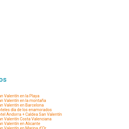
dos
n Valentín en la Playa
n Valentín en la montaña
n Valentín en Barcelona
teles día de los enamorados
tel Andorra + Caldea San Valentín
n Valentín Costa Valenciana
n Valentín en Alicante
n Valentín en Marina d'Or