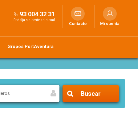
93 004 32 31
Red fija sin coste adicional
Contacto
Mi cuenta
Grupos PortAventura
Buscar
jeros