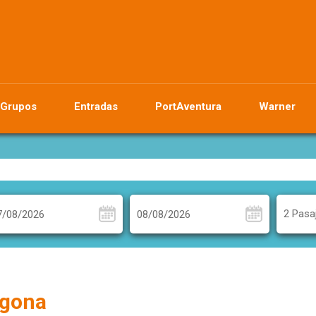
Grupos
Entradas
PortAventura
Warner
2 Pasa
agona