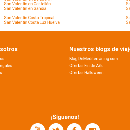
San Valentín en Castellón
Sa
San Valentín en Gandia
Sa
San Valentín Costa Tropical
Sa
San Valentín Costa Luz Huelva
Sa
sotros
Nuestros blogs de viaj
os
Blog DeMediterràning.com
legales
Ofertas Fin de Año
es
Ofertas Halloween
¡Síguenos!