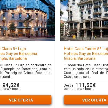
 Claris 5* Lujo
Hotel Casa Fuster 5* Lu
les Gay en Barcelona
Hoteles Gay en Barcelo
mple, Barcelona
Gràcia, Barcelona
tel Claris 5* Lujo se encuentra en
El moderno Hotel Casa Fust
 Eixample de Barcelona, justo al
está ubicado en un atractiv
del Passeig de Gràcia. Este hotel
Gràcia, justo al final de 
o cuent...
Gràcia en su con...
94,52€
111,50€
e
Desde
ersona / noche
por persona / noche
VER OFERTA
VER OFERTA