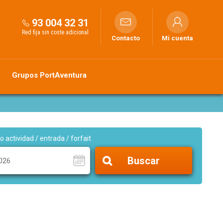
93 004 32 31
Red fija sin coste adicional
Contacto
Mi cuenta
Grupos PortAventura
o actividad / entrada / forfait
Buscar