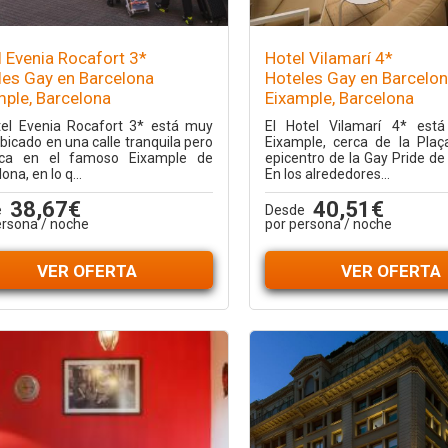
l Evenia Rocafort 3*
Hotel Vilamarí 4*
les Gay en Barcelona
Hoteles Gay en Barcelo
mple, Barcelona
Eixample, Barcelona
tel Evenia Rocafort 3* está muy
El Hotel Vilamarí 4* est
bicado en una calle tranquila pero
Eixample, cerca de la Plaç
ica en el famoso Eixample de
epicentro de la Gay Pride de
ona, en lo q...
En los alrededores...
38,67€
40,51€
e
Desde
ersona / noche
por persona / noche
VER OFERTA
VER OFERTA