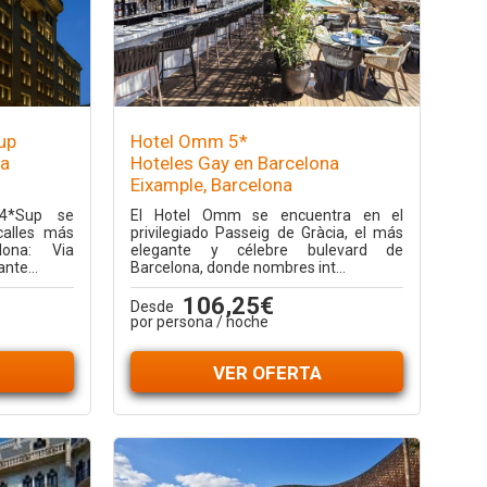
up
Hotel Omm 5*
na
Hoteles Gay en Barcelona
Eixample, Barcelona
 4*Sup se
El Hotel Omm se encuentra en el
calles más
privilegiado Passeig de Gràcia, el más
lona: Via
elegante y célebre bulevard de
nte...
Barcelona, donde nombres int...
106,25€
Desde
por persona / noche
VER OFERTA