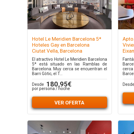
Hotel Le Meridien Barcelona 5*
Apto.
Hoteles Gay en Barcelona
Vivi
Ciutat Vella, Barcelona
Eixa
El atractivo Hotel Le Meridien Barcelona
Fantá
5* está situado en las Ramblas de
Barce
Barcelona. Muy cerca se encuentran el
cerca
Barri Gòtic, el T...
Barcel
180,95€
Desde
Desd
por persona / noche
VER OFERTA