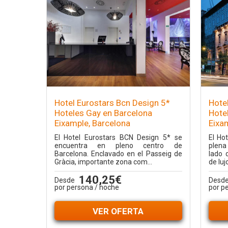
Hotel Eurostars Bcn Design 5*
Hotel
Hoteles Gay en Barcelona
Hote
Eixample, Barcelona
Eixa
El Hotel Eurostars BCN Design 5* se
El Ho
encuentra en pleno centro de
plena
Barcelona. Enclavado en el Passeig de
lado 
Gràcia, importante zona com...
de luj
140,25€
Desde
Desd
por persona / noche
por p
VER OFERTA