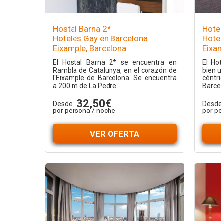
Hostal Barna 2*
Hote
Hoteles Gay en Barcelona
Hote
Eixample, Barcelona
Eixa
El Hostal Barna 2* se encuentra en
El Ho
Rambla de Catalunya, en el corazón de
bien u
l'Eixample de Barcelona. Se encuentra
céntr
a 200 m de La Pedre...
Barcel
32,50€
Desde
Desd
por persona / noche
por p
VER OFERTA