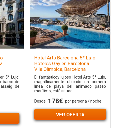
jo
Hotel Arts Barcelona 5* Lujo
na
Hoteles Gay en Barcelona
Vila Olímpica, Barcelona
er 5* Lujol
El fantásticoy lujoso Hotel Arts 5* Lujo,
o barrio de
magníficamente ubicado en primera
Passeig de
línea de playa del animado paseo
marítimo, está situad...
178€
Desde
por persona / noche
VER OFERTA