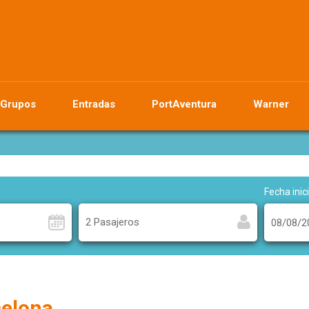
Grupos
Entradas
PortAventura
Warner
Fecha inici
2 Pasajeros
celona