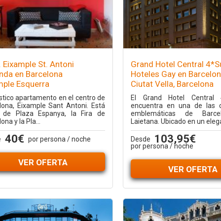
 Eixample St. Antoni
Grand Hotel Central 4*S
enda en Barcelona
Hoteles Gay en Barcelo
mple Esquerra
Ciutat Vella, Barcelona
stico apartamento en el centro de
El Grand Hotel Central
lona, Eixample Sant Antoni. Está
encuentra en una de las 
 de Plaza Espanya, la Fira de
emblemáticas de Barce
ona y la Pla...
Laietana. Ubicado en un elega
40€
103,95€
e
por persona / noche
Desde
por persona / noche
VER OFERTA
VER OFERTA