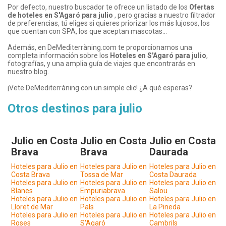
Por defecto, nuestro buscador te ofrece un listado de los
Ofertas
de hoteles en
S'Agaró
para julio
, pero gracias a nuestro filtrador
de preferencias, tú eliges si quieres priorizar los más lujosos, los
que cuentan con SPA, los que aceptan mascotas...
Además, en DeMediterràning.com te proporcionamos una
completa información sobre los
Hoteles en
S'Agaró
para julio
,
fotografías, y una amplia guía de viajes que encontrarás en
nuestro blog.
¡Vete DeMediterràning con un simple clic! ¿A qué esperas?
Otros destinos para julio
Julio en Costa
Julio en Costa
Julio en Costa
Brava
Brava
Daurada
Hoteles para Julio en
Hoteles para Julio en
Hoteles para Julio en
Costa Brava
Tossa de Mar
Costa Daurada
Hoteles para Julio en
Hoteles para Julio en
Hoteles para Julio en
Blanes
Empuriabrava
Salou
Hoteles para Julio en
Hoteles para Julio en
Hoteles para Julio en
Lloret de Mar
Pals
La Pineda
Hoteles para Julio en
Hoteles para Julio en
Hoteles para Julio en
Roses
S'Agaró
Cambrils