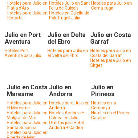
Hoteles para Julio en
Hoteles Julio en Sant
Hoteles para Julio en
Platja d'Aro
Feliu de Guíxols
Coma-ruga
Hoteles para Julio en
Hoteles en Calella de
l'Estartit
Palafrugell Julio
Julio en Port
Julio en Delta
Julio en Costa
Aventura
del Ebro
Garraf
Hoteles Port
Hoteles para Julio en
Hoteles para Julio en
Aventura para julio
el Delta del Ebro
Costa del Garraf
Hoteles para Julio en
Sitges
Julio en Costa
Julio en
Julio en
Maresme
Andorra
Pirineos
Hoteles para Julio en
Hoteles para Julio en
Hoteles en la
El Maresme
Andorra
Cerdanya
Hoteles para Julio en
Hoteles Andorra +
Hoteles en el Pirineo
Malgrat de Mar
Caldea en Julio
Catalan
Hoteles para Julio en
Ofertas julio Hotel
Santa Susanna
Andorra + Caldea
Hoteles para Julio en
Pineda de Mar