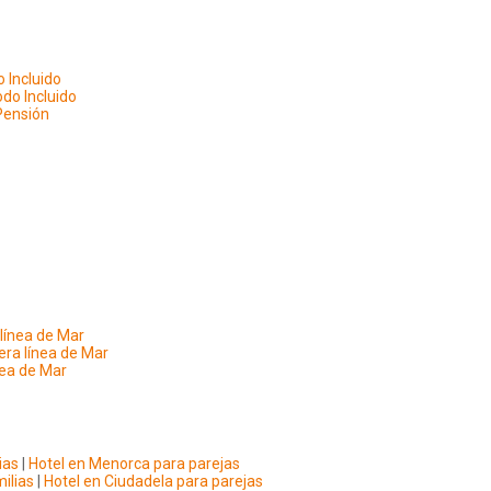
 Incluido
do Incluido
Pensión
línea de Mar
era línea de Mar
nea de Mar
ias
|
Hotel en Menorca para parejas
milias
|
Hotel en Ciudadela para parejas