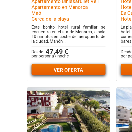
Apartamento Binissafullet Vell
Hotel
Apartamento en Menorca
Hotel
Maó
Es Ca
Cerca de la playa
Hote
Este bonito hotel rural familiar se
La pl
encuentra en el sur de Menorca, a sólo
hotel
10 minutos en coche del aeropuerto de
comer
la ciudad. Mahón,...
bares 
47,49 €
Desde
Desd
por persona / noche
por p
VER OFERTA