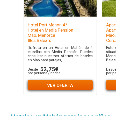
Hotel Port Mahon 4*
Apar
Hotel en Media Pensión
Apar
Maó, Menorca
Maó,
Illes Balears
Cerca
Disfruta en un Hotel en Mahón de 4
Este 
estrellas con Media Pensión. Puedes
situad
consultar nuestras ofertas de hoteles
Menor
en Maó para parejas,...
Balear
52,75€
Desde
Desd
por persona / noche
por p
VER OFERTA