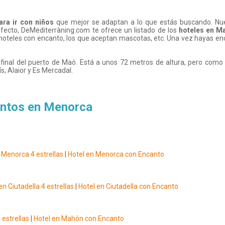
ara ir con niños
que mejor se adaptan a lo que estás buscando. Nues
fecto, DeMediterràning.com te ofrece un listado de los
hoteles en Ma
, hoteles con encanto, los que aceptan mascotas, etc. Una vez hayas en
l final del puerto de Maó. Está a unos 72 metros de altura, pero como 
s, Alaior y Es Mercadal.
entos en Menorca
 Menorca 4 estrellas
|
Hotel en Menorca con Encanto
en Ciutadella 4 estrellas
|
Hotel en Ciutadella con Encanto
 estrellas
|
Hotel en Mahón con Encanto