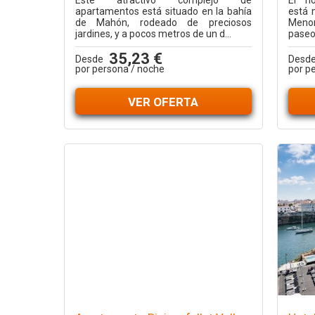
Este atractivo complejo de
El ho
apartamentos está situado en la bahía
está 
de Mahón, rodeado de preciosos
Menor
jardines, y a pocos metros de un d...
paseo
35,23 €
Desde
Desd
por persona / noche
por p
VER OFERTA