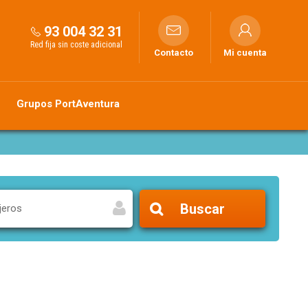
93 004 32 31
Red fija sin coste adicional
Contacto
Mi cuenta
Grupos PortAventura
Buscar
jeros