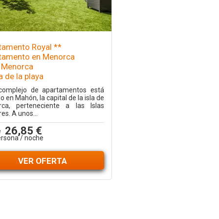
tamento Royal **
tamento en Menorca
 Menorca
 de la playa
complejo de apartamentos está
o en Mahón, la capital de la isla de
ca, perteneciente a las Islas
es. A unos...
26,85 €
e
ersona / noche
VER OFERTA