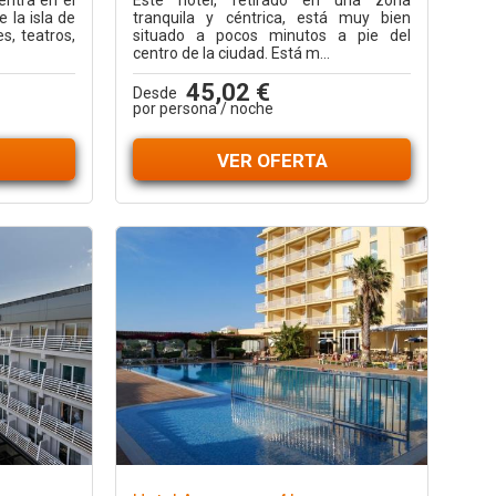
entra en el
Este hotel, retirado en una zona
 la isla de
tranquila y céntrica, está muy bien
s, teatros,
situado a pocos minutos a pie del
centro de la ciudad. Está m...
45,02 €
Desde
por persona / noche
VER OFERTA