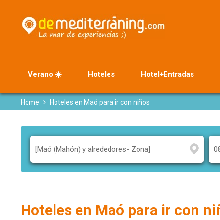
Verano ☀️
Hoteles
Hotel+Entradas
Home
Hoteles en Maó para ir con niños
Hoteles en Maó para ir con n