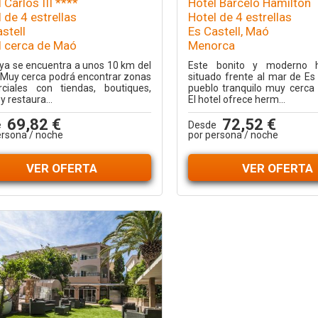
 Carlos III ****
Hotel Barceló Hamilton
 de 4 estrellas
Hotel de 4 estrellas
stell
Es Castell, Maó
l cerca de Maó
Menorca
aya se encuentra a unos 10 km del
Este bonito y moderno h
. Muy cerca podrá encontrar zonas
situado frente al mar de Es 
ciales con tiendas, boutiques,
pueblo tranquilo muy cerca
y restaura...
El hotel ofrece herm...
69,82 €
72,52 €
e
Desde
ersona / noche
por persona / noche
VER OFERTA
VER OFERTA