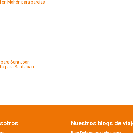
l en Mahón para parejas
 para Sant Joan
lla para Sant Joan
sotros
Nuestros blogs de viaj