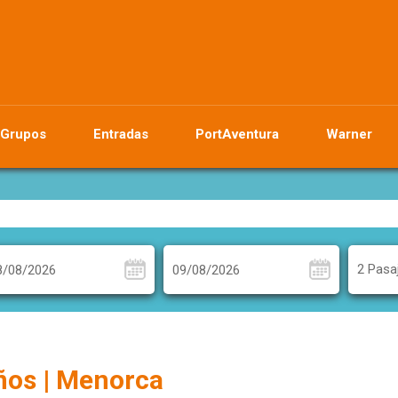
Grupos
Entradas
PortAventura
Warner
2 Pasa
iños | Menorca