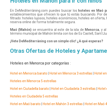
Hoteles en Mahón para ir con niños
En DeMediterràning.com puedes buscar los
hoteles en Maó p
establecimientos que ofrecen lo que tú estás buscando. Por de
filtrado: hoteles lujosos, hoteles económicos, hoteles en oferta
reserva online de forma totalmente segura.
Maó (Mahón)
se encuentra al este de la isla de
Menorca
, y a
término municipal de Mahón limita con los de Es Castell, Sant Lluí
¡Vete DeMediterràning con un simple clic! ¿A qué esperas?
Otras Ofertas de Hoteles y Apartam
Hoteles en Menorca por categorías :
Hotel en Menorca barato
|
Hotel en Menorca 3 estrellas
|
Hotel en
Hoteles en Menorca 5 estrellas
Hotel en Ciutadella barato
|
Hotel en Ciudadela 3 estrellas
|
Hotel 
Hoteles en Ciudadela 5 estrellas
Hotel en Maó barato
|
Hotel en Mahón 3 estrellas
|
Hotel en Maó 4