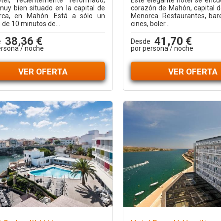
tel, recientemente reformado,
Este elegante hotel se encu
muy bien situado en la capital de
corazón de Mahón, capital de
ca, en Mahón. Está a sólo un
Menorca. Restaurantes, bare
 de 10 minutos de...
cines, boler...
38,36 €
41,70 €
e
Desde
ersona / noche
por persona / noche
VER OFERTA
VER OFERTA