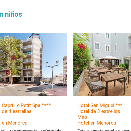
n niños
 Capri Le Petit Spa ****
Hotel San Miguel ***
 de 4 estrellas
Hotel de 3 estrellas
Maó
l en Menorca
Hotel en Menorca