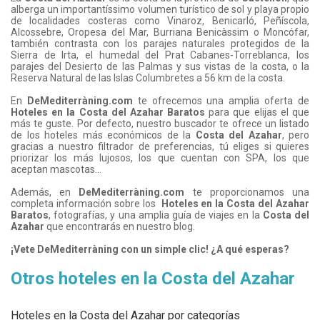
alberga un importantíssimo volumen turístico de sol y playa propio
de localidades costeras como Vinaroz, Benicarló, Peñíscola,
Alcossebre, Oropesa del Mar, Burriana Benicàssim o Moncófar,
también contrasta con los parajes naturales protegidos de la
Sierra de Irta, el humedal del Prat Cabanes-Torreblanca, los
parajes del Desierto de las Palmas y sus vistas de la costa, o la
Reserva Natural de las Islas Columbretes a 56 km de la costa.
En
DeMediterràning.com
te ofrecemos una amplia oferta de
Hoteles en la Costa del Azahar Baratos
para que elijas el que
más te guste. Por defecto, nuestro buscador te ofrece un listado
de los hoteles más económicos de la
Costa del Azahar
, pero
gracias a nuestro filtrador de preferencias, tú eliges si quieres
priorizar los más lujosos, los que cuentan con SPA, los que
aceptan mascotas...
Además, en
DeMediterràning.com
te proporcionamos una
completa información sobre los
Hoteles en la Costa del Azahar
Baratos
, fotografías, y una amplia guía de viajes en la
Costa del
Azahar
que encontrarás en nuestro blog.
¡Vete DeMediterràning con un simple clic! ¿A qué esperas?
Otros hoteles en la Costa del Azahar
Hoteles en la Costa del Azahar por categorías