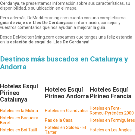
Cerdanya
, te presentamos información sobre sus características, su
disponibilidad, o su ubicación en el mapa.
Pero además, DeMediterràning.com cuenta con una completísima
guía de viaje de
Lles De Cerdanya
con información, consejos y
vuestros comentarios que nos ayudan a mejorar la guía.
Desde DeMediterràning.com deseamos que tengas una feliz estancia
en la
estación de esquí de
Lles De Cerdanya
!
Destinos más buscados en Catalunya y
Andorra
Hoteles Esquí
Hoteles Esquí
Hoteles Esquí
Pirineo
Pirineo Andorra
Pirineo Francia
Catalunya
Hoteles en Font-
Hoteles en la Molina
Hoteles en Grandvalira
Romeu-Pyrénées 2000
Hoteles en Baqueira
Pas de la Casa
Hoteles en Formiguères
Beret
Hoteles en Soldeu - El
Hoteles en Boí Taüll
Hoteles en Les Angles
Tarter