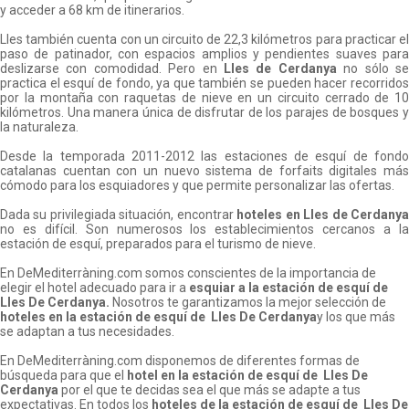
y acceder a 68 km de itinerarios.
Lles también cuenta con un circuito de 22,3 kilómetros para practicar el
paso de patinador, con espacios amplios y pendientes suaves para
deslizarse con comodidad. Pero en
Lles de Cerdanya
no sólo s
practica el esquí de fondo, ya que también se pueden hacer recorridos
por la montaña con raquetas de nieve en un circuito cerrado de 10
kilómetros. Una manera única de disfrutar de los parajes de bosques y
la naturaleza.
Desde la temporada 2011-2012 las estaciones de esquí de fondo
catalanas cuentan con un nuevo sistema de forfaits digitales más
cómodo para los esquiadores y que permite personalizar las ofertas.
Dada su privilegiada situación, encontrar
hoteles en Lles de Cerdany
no es difícil. Son numerosos los establecimientos cercanos a la
estación de esquí, preparados para el turismo de nieve.
En DeMediterràning.com somos conscientes de la importancia de
elegir el hotel adecuado para ir a
esquiar a la estación de esquí de
Lles De Cerdanya
.
Nosotros te garantizamos la mejor selección de
hoteles en la estación de esquí de
Lles De Cerdanya
y los que más
se adaptan a tus necesidades.
En DeMediterràning.com disponemos de diferentes formas de
búsqueda para que el
hotel en la estación de esquí de
Lles De
Cerdanya
por el que te decidas sea el que más se adapte a tus
expectativas. En todos los
hoteles de la estación de esquí de
Lles De