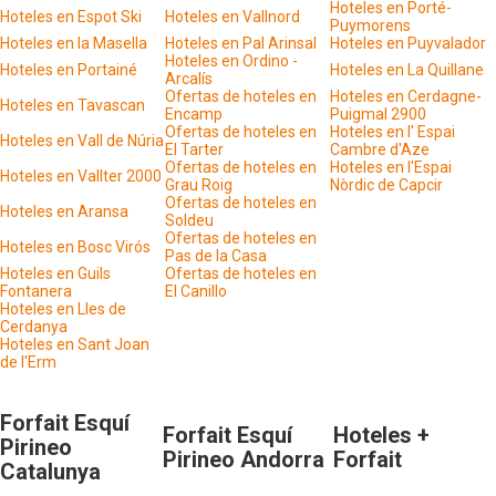
Hoteles en Porté-
Hoteles en Espot Ski
Hoteles en Vallnord
Puymorens
Hoteles en la Masella
Hoteles en Pal Arinsal
Hoteles en Puyvalador
Hoteles en Ordino -
Hoteles en Portainé
Hoteles en La Quillane
Arcalís
Ofertas de hoteles en
Hoteles en Cerdagne-
Hoteles en Tavascan
Encamp
Puigmal 2900
Ofertas de hoteles en
Hoteles en l' Espai
Hoteles en Vall de Núria
El Tarter
Cambre d'Aze
Ofertas de hoteles en
Hoteles en l'Espai
Hoteles en Vallter 2000
Grau Roig
Nòrdic de Capcir
Ofertas de hoteles en
Hoteles en Aransa
Soldeu
Ofertas de hoteles en
Hoteles en Bosc Virós
Pas de la Casa
Hoteles en Guils
Ofertas de hoteles en
Fontanera
El Canillo
Hoteles en Lles de
Cerdanya
Hoteles en Sant Joan
de l'Erm
Forfait Esquí
Forfait Esquí
Hoteles +
Pirineo
Pirineo Andorra
Forfait
Catalunya