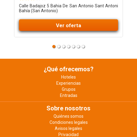
Calle Badajoz 5 Bahia De San Antonio Sant Antoni
C
Bahía (San Antonio)
(
Ver oferta
¿Qué ofrecemos?
Hoteles
Experiencias
Grupos
Entradas
Sobre nosotros
Quiénes somos
Condiciones legales
Avisos legales
Privacidad