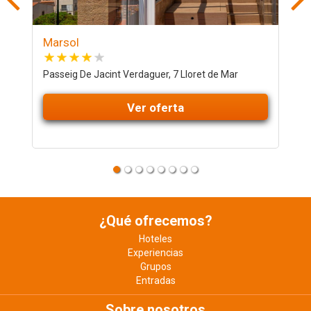
Marsol
A
Passeig De Jacint Verdaguer, 7 Lloret de Mar
F
Ver oferta
¿Qué ofrecemos?
Hoteles
Experiencias
Grupos
Entradas
Sobre nosotros