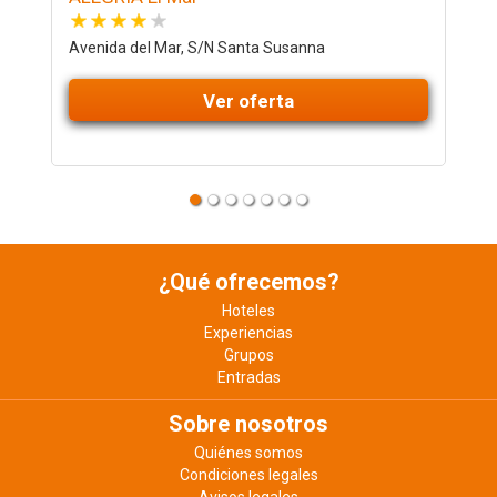
Avenida del Mar, S/N Santa Susanna
A
Ver oferta
¿Qué ofrecemos?
Hoteles
Experiencias
Grupos
Entradas
Sobre nosotros
Quiénes somos
Condiciones legales