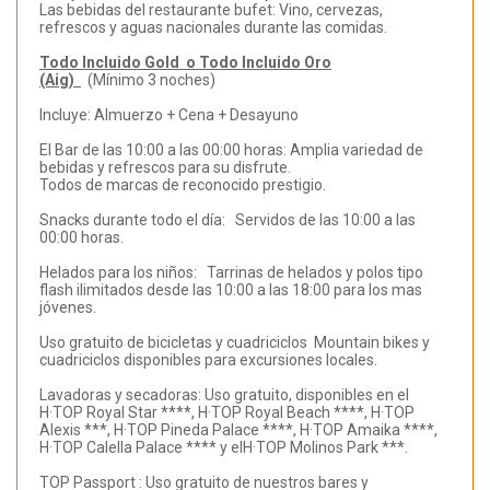
Las bebidas del restaurante bufet: Vino, cervezas,
refrescos y aguas nacionales durante las comidas.
Todo Incluido Gold o Todo Incluido Oro
(Aig)
(Mínimo 3 noches)
Incluye: Almuerzo + Cena + Desayuno
El Bar de las 10:00 a las 00:00 horas: Amplia variedad de
bebidas y refrescos para su disfrute.
Todos de marcas de reconocido prestigio.
Snacks durante todo el día: Servidos de las 10:00 a las
00:00 horas.
Helados para los niños: Tarrinas de helados y polos tipo
flash ilimitados desde las 10:00 a las 18:00 para los mas
jóvenes.
Uso gratuito de bicicletas y cuadriciclos Mountain bikes y
cuadriciclos disponibles para excursiones locales.
Lavadoras y secadoras: Uso gratuito, disponibles en el
H·TOP Royal Star ****, H·TOP Royal Beach ****, H·TOP
Alexis ***, H·TOP Pineda Palace ****, H·TOP Amaika ****,
H·TOP Calella Palace **** y elH·TOP Molinos Park ***.
TOP Passport : Uso gratuito de nuestros bares y